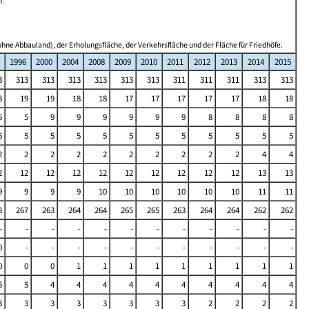
n.
hne Abbauland), der Erholungsfläche, der Verkehrsfläche und der Fläche für Friedhöfe.
1996
2000
2004
2008
2009
2010
2011
2012
2013
2014
2015
3
313
313
313
313
313
313
311
311
311
313
313
8
19
19
18
18
17
17
17
17
17
18
18
5
5
9
9
9
9
9
9
8
8
8
8
5
5
5
5
5
5
5
5
5
5
5
5
2
2
2
2
2
2
2
2
2
2
4
4
2
12
12
12
12
12
12
12
12
12
13
13
9
9
9
9
10
10
10
10
10
10
11
11
8
267
263
264
264
265
265
263
264
264
262
262
-
-
-
-
-
-
-
-
-
-
-
-
0
-
-
-
-
-
-
-
-
-
-
-
0
0
0
1
1
1
1
1
1
1
1
1
5
5
4
4
4
4
4
4
4
4
4
4
3
3
3
3
3
3
3
3
2
2
2
2