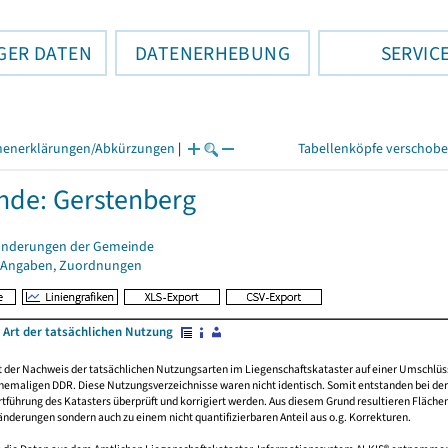
GER DATEN
DATENERHEBUNG
SERVIC
henerklärungen/Abkürzungen
|
Tabellenköpfe verschob
de: Gerstenberg
änderungen der Gemeinde
 Angaben, Zuordnungen
 Art der tatsächlichen Nutzung
rt der Nachweis der tatsächlichen Nutzungsarten im Liegenschaftskataster auf einer Umsch
emaligen DDR. Diese Nutzungsverzeichnisse waren nicht identisch. Somit entstanden bei der 
führung des Katasters überprüft und korrigiert werden. Aus diesem Grund resultieren Fläche
derungen sondern auch zu einem nicht quantifizierbaren Anteil aus o.g. Korrekturen.