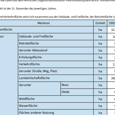
 die Daten aus dem Amtlichen Liegenschaftskataster-Informationssystem ALKIS® entnomme
kt ist der 31. Dezember des jeweiligen Jahres.
nd Verkehrsfläche setzt sich zusammen aus der Gebäude- und Freifläche, der Betriebsfläche (o
Merkmal
Einheit
1992
enfläche
ha
31
on
Gebäude- und Freifläche
ha
1
Betriebsfläche
ha
darunter Abbauland
ha
Erholungsfläche
ha
Verkehrsfläche
ha
1
darunter Straße, Weg, Platz
ha
Landwirtschaftsfläche
ha
26
darunter
Moor
ha
Heide
ha
Waldfläche
ha
Wasserfläche
ha
Flächen anderer Nutzung
ha