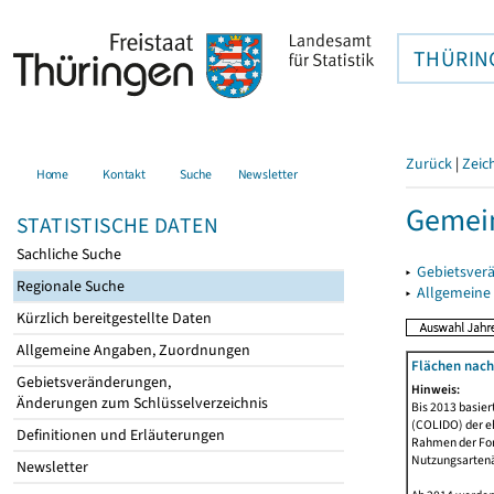
THÜRIN
Zurück
|
Zeic
Home
Kontakt
Suche
Newsletter
Gemein
STATISTISCHE DATEN
Sachliche Suche
▸
Gebietsver
Regionale Suche
▸
Allgemeine
Kürzlich bereitgestellte Daten
Allgemeine Angaben, Zuordnungen
Flächen nach
Gebietsveränderungen,
Hinweis:
Änderungen zum Schlüsselverzeichnis
Bis 2013 basie
(COLIDO) der eh
Definitionen und Erläuterungen
Rahmen der Fort
Nutzungsartenän
Newsletter