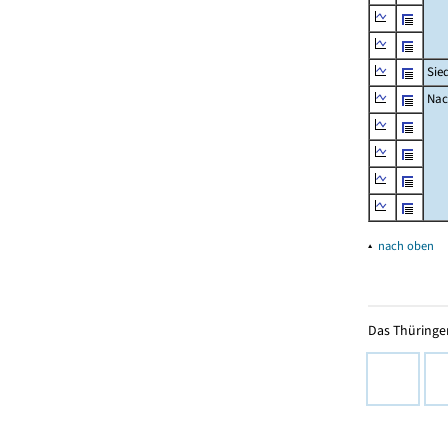
Sie
Nac
▴
nach oben
Das Thüringer