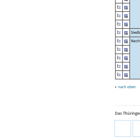
Siedl
Nachr
▴
nach oben
Das Thüringer