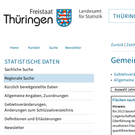
THÜRIN
Zurück
|
Zeic
Home
Kontakt
Suche
Newsletter
Gemein
STATISTISCHE DATEN
Sachliche Suche
▸
Gebietsver
Regionale Suche
▸
Allgemeine
Kürzlich bereitgestellte Daten
Allgemeine Angaben, Zuordnungen
Flächen nach
Gebietsveränderungen,
Hinweis:
Änderungen zum Schlüsselverzeichnis
Bis 2013 basie
Liegenschaftsd
Definitionen und Erläuterungen
Überführung der
resultieren Fl
Newsletter
quantifizierbar