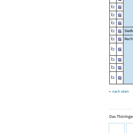
Siedl
Nachr
▴
nach oben
Das Thüringer