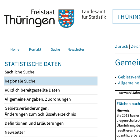
THÜRIN
Zurück
|
Zeic
Home
Kontakt
Suche
Newsletter
Gemein
STATISTISCHE DATEN
Sachliche Suche
▸
Gebietsver
Regionale Suche
▸
Allgemeine
Kürzlich bereitgestellte Daten
Allgemeine Angaben, Zuordnungen
Flächen nach
Gebietsveränderungen,
Hinweis:
Änderungen zum Schlüsselverzeichnis
Bis 2013 basie
Liegenschaftsd
Definitionen und Erläuterungen
Überführung der
resultieren Fl
Newsletter
quantifizierbar