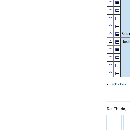
Siedl
Nachr
▴
nach oben
Das Thüringer