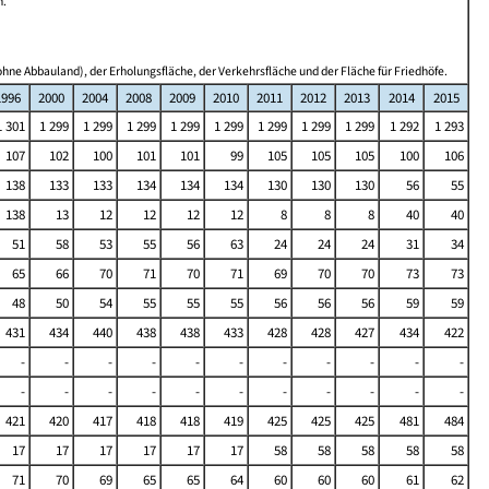
n.
hne Abbauland), der Erholungsfläche, der Verkehrsfläche und der Fläche für Friedhöfe.
1996
2000
2004
2008
2009
2010
2011
2012
2013
2014
2015
1 301
1 299
1 299
1 299
1 299
1 299
1 299
1 299
1 299
1 292
1 293
107
102
100
101
101
99
105
105
105
100
106
138
133
133
134
134
134
130
130
130
56
55
138
13
12
12
12
12
8
8
8
40
40
51
58
53
55
56
63
24
24
24
31
34
65
66
70
71
70
71
69
70
70
73
73
48
50
54
55
55
55
56
56
56
59
59
431
434
440
438
438
433
428
428
427
434
422
-
-
-
-
-
-
-
-
-
-
-
-
-
-
-
-
-
-
-
-
-
-
421
420
417
418
418
419
425
425
425
481
484
17
17
17
17
17
17
58
58
58
58
58
71
70
69
65
65
64
60
60
60
61
62