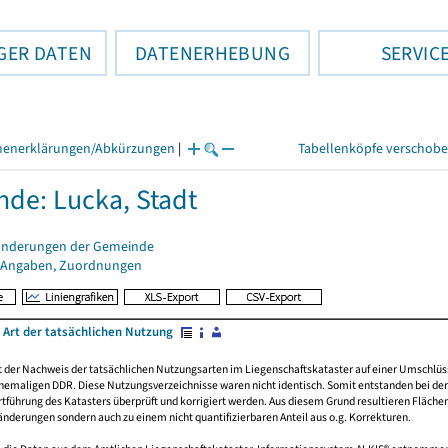
GER DATEN
DATENERHEBUNG
SERVIC
henerklärungen/Abkürzungen
|
Tabellenköpfe verschob
de: Lucka, Stadt
änderungen der Gemeinde
 Angaben, Zuordnungen
 Art der tatsächlichen Nutzung
rt der Nachweis der tatsächlichen Nutzungsarten im Liegenschaftskataster auf einer Umsch
emaligen DDR. Diese Nutzungsverzeichnisse waren nicht identisch. Somit entstanden bei der 
führung des Katasters überprüft und korrigiert werden. Aus diesem Grund resultieren Fläche
derungen sondern auch zu einem nicht quantifizierbaren Anteil aus o.g. Korrekturen.