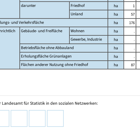
darunter
Friedhof
ha
1
Unland
ha
57
lungs- und Verkehrsfläche
ha
176
richtlich
Gebäude- und Freifläche
Wohnen
ha
.
Gewerbe, Industrie
ha
.
Betriebsfläche ohne Abbauland
ha
.
Erholungsfläche Grünanlagen
ha
.
Flächen anderer Nutzung ohne Friedhof
ha
87
 Landesamt für Statistik in den sozialen Netzwerken: