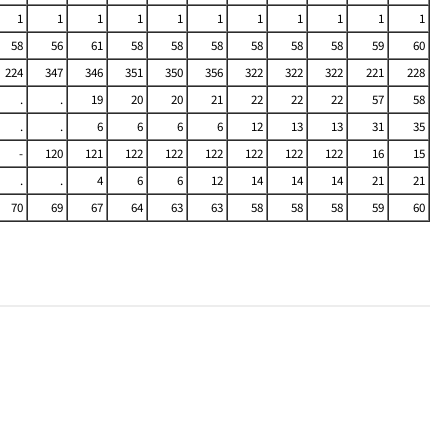
1
1
1
1
1
1
1
1
1
1
1
58
56
61
58
58
58
58
58
58
59
60
224
347
346
351
350
356
322
322
322
221
228
.
.
19
20
20
21
22
22
22
57
58
.
.
6
6
6
6
12
13
13
31
35
-
120
121
122
122
122
122
122
122
16
15
.
.
4
6
6
12
14
14
14
21
21
70
69
67
64
63
63
58
58
58
59
60