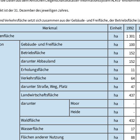
 die Daten aus dem Amtlichen Liegenschaftskataster-Informationssystem ALKIS® entnomme
kt ist der 31. Dezember des jeweiligen Jahres.
nd Verkehrsfläche setzt sich zusammen aus der Gebäude- und Freifläche, der Betriebsfläche (o
Merkmal
Einheit
1992
enfläche
ha
1 301
on
Gebäude- und Freifläche
ha
100
Betriebsfläche
ha
152
darunter Abbauland
ha
152
Erholungsfläche
ha
11
Verkehrsfläche
ha
64
darunter Straße, Weg, Platz
ha
47
Landwirtschaftsfläche
ha
437
darunter
Moor
ha
-
Heide
ha
-
Waldfläche
ha
432
Wasserfläche
ha
17
Flächen anderer Nutzung
ha
88