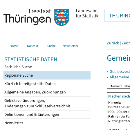
THÜRIN
Zurück
|
Zeic
Home
Kontakt
Suche
Newsletter
Gemein
STATISTISCHE DATEN
Sachliche Suche
▸
Gebietsver
Regionale Suche
▸
Allgemeine
Kürzlich bereitgestellte Daten
Allgemeine Angaben, Zuordnungen
Flächen nach
Gebietsveränderungen,
Hinweis:
Änderungen zum Schlüsselverzeichnis
Bis 2013 basie
(COLIDO) der eh
Definitionen und Erläuterungen
Rahmen der Fort
Nutzungsartenän
Newsletter