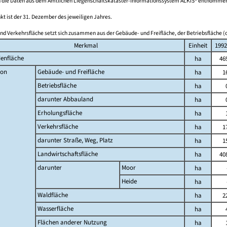
 die Daten aus dem Amtlichen Liegenschaftskataster-Informationssystem ALKIS® entnomme
kt ist der 31. Dezember des jeweiligen Jahres.
nd Verkehrsfläche setzt sich zusammen aus der Gebäude- und Freifläche, der Betriebsfläche (o
Merkmal
Einheit
1992
enfläche
ha
46
on
Gebäude- und Freifläche
ha
1
Betriebsfläche
ha
darunter Abbauland
ha
Erholungsfläche
ha
Verkehrsfläche
ha
1
darunter Straße, Weg, Platz
ha
1
Landwirtschaftsfläche
ha
40
darunter
Moor
ha
Heide
ha
Waldfläche
ha
2
Wasserfläche
ha
Flächen anderer Nutzung
ha