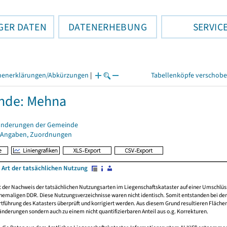
GER DATEN
DATENERHEBUNG
SERVIC
henerklärungen/Abkürzungen
|
Tabellenköpfe verschob
nde: Mehna
änderungen der Gemeinde
 Angaben, Zuordnungen
 Art der tatsächlichen Nutzung
rt der Nachweis der tatsächlichen Nutzungsarten im Liegenschaftskataster auf einer Umsch
emaligen DDR. Diese Nutzungsverzeichnisse waren nicht identisch. Somit entstanden bei der 
führung des Katasters überprüft und korrigiert werden. Aus diesem Grund resultieren Fläche
derungen sondern auch zu einem nicht quantifizierbaren Anteil aus o.g. Korrekturen.