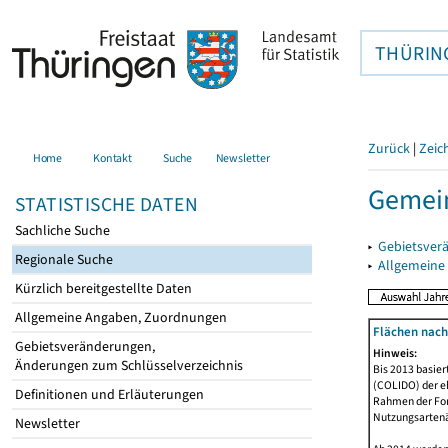
THÜRIN
Zurück
|
Zeic
Home
Kontakt
Suche
Newsletter
Gemei
STATISTISCHE DATEN
Sachliche Suche
▸
Gebietsver
Regionale Suche
▸
Allgemeine
Kürzlich bereitgestellte Daten
Allgemeine Angaben, Zuordnungen
Flächen nach
Gebietsveränderungen,
Hinweis:
Änderungen zum Schlüsselverzeichnis
Bis 2013 basie
(COLIDO) der eh
Definitionen und Erläuterungen
Rahmen der Fort
Nutzungsartenän
Newsletter