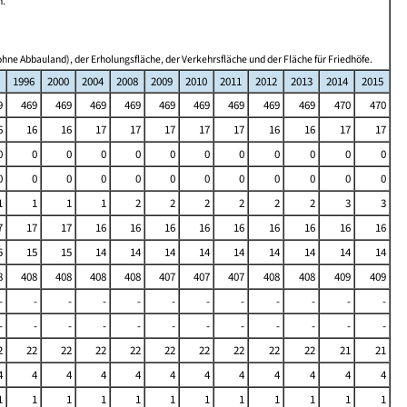
n.
hne Abbauland), der Erholungsfläche, der Verkehrsfläche und der Fläche für Friedhöfe.
1996
2000
2004
2008
2009
2010
2011
2012
2013
2014
2015
9
469
469
469
469
469
469
469
469
469
470
470
6
16
16
17
17
17
17
17
16
16
17
17
0
0
0
0
0
0
0
0
0
0
0
0
0
0
0
0
0
0
0
0
0
0
0
0
1
1
1
1
2
2
2
2
2
2
3
3
7
17
17
16
16
16
16
16
16
16
16
16
5
15
15
14
14
14
14
14
14
14
14
14
8
408
408
408
408
407
407
407
408
408
409
409
-
-
-
-
-
-
-
-
-
-
-
-
-
-
-
-
-
-
-
-
-
-
-
-
2
22
22
22
22
22
22
22
22
22
21
21
4
4
4
4
4
4
4
4
4
4
4
4
1
1
1
1
1
1
1
1
1
1
1
1