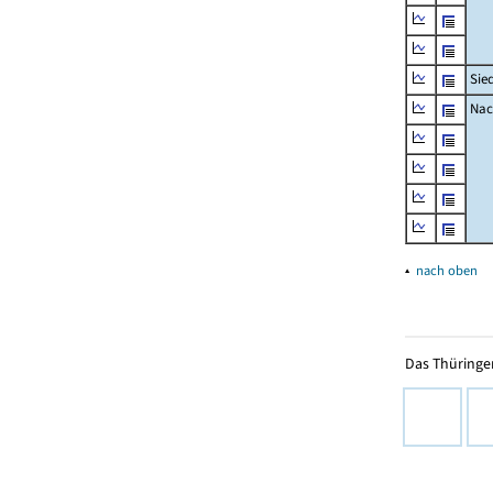
Sie
Nac
▴
nach oben
Das Thüringer