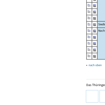
Siedl
Nachr
▴
nach oben
Das Thüringer