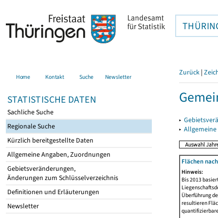
THÜRIN
Zurück
|
Zeic
Home
Kontakt
Suche
Newsletter
Gemei
STATISTISCHE DATEN
Sachliche Suche
▸
Gebietsver
Regionale Suche
▸
Allgemeine
Kürzlich bereitgestellte Daten
Allgemeine Angaben, Zuordnungen
Flächen nach
Gebietsveränderungen,
Hinweis:
Änderungen zum Schlüsselverzeichnis
Bis 2013 basie
Liegenschaftsd
Definitionen und Erläuterungen
Überführung der
resultieren Fl
Newsletter
quantifizierbar