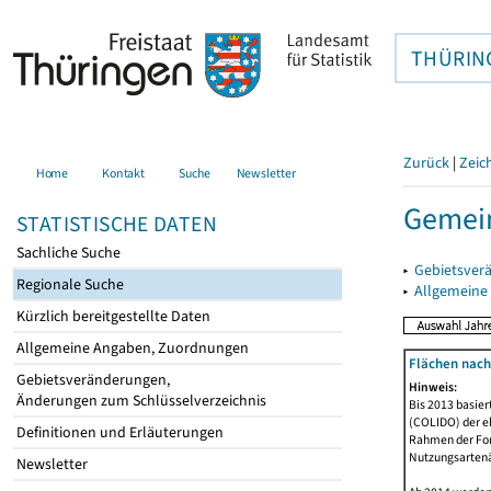
THÜRIN
Zurück
|
Zeic
Home
Kontakt
Suche
Newsletter
Gemein
STATISTISCHE DATEN
Sachliche Suche
▸
Gebietsver
Regionale Suche
▸
Allgemeine
Kürzlich bereitgestellte Daten
Allgemeine Angaben, Zuordnungen
Flächen nach
Gebietsveränderungen,
Hinweis:
Änderungen zum Schlüsselverzeichnis
Bis 2013 basie
(COLIDO) der eh
Definitionen und Erläuterungen
Rahmen der Fort
Nutzungsartenän
Newsletter