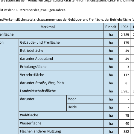
 die Daten aus dem Amtlichen Liegenschaftskataster-Informationssystem ALKIS® entnomme
kt ist der 31. Dezember des jeweiligen Jahres.
nd Verkehrsfläche setzt sich zusammen aus der Gebäude- und Freifläche, der Betriebsfläche (o
Merkmal
Einheit
1992
enfläche
ha
2 789
on
Gebäude- und Freifläche
ha
175
Betriebsfläche
ha
49
darunter Abbauland
ha
49
Erholungsfläche
ha
3
Verkehrsfläche
ha
112
darunter Straße, Weg, Platz
ha
81
Landwirtschaftsfläche
ha
1 981
darunter
Moor
ha
-
Heide
ha
-
Waldfläche
ha
78
Wasserfläche
ha
40
Flächen anderer Nutzung
ha
352