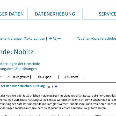
GER DATEN
DATENERHEBUNG
SERVIC
henerklärungen/Abkürzungen
|
Tabellenköpfe verschob
de: Nobitz
änderungen der Gemeinde
 Angaben, Zuordnungen
 Art der tatsächlichen Nutzung
rt der Nachweis der tatsächlichen Nutzungsarten im Liegenschaftskataster auf einer Umsch
emaligen DDR. Diese Nutzungsverzeichnisse waren nicht identisch. Somit entstanden bei der 
führung des Katasters überprüft und korrigiert werden. Aus diesem Grund resultieren Fläche
derungen sondern auch zu einem nicht quantifizierbaren Anteil aus o.g. Korrekturen.