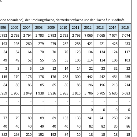
n.
hne Abbauland), der Erholungsfläche, der Verkehrsfläche und der Fläche für Friedhöfe.
1996
2000
2004
2008
2009
2010
2011
2012
2013
2014
2015
2 793
2 793
2 794
2 793
2 793
2 793
2 793
7 065
7 065
7 074
7 074
193
193
260
279
279
282
258
421
421
425
433
54
54
64
70
70
70
123
134
134
124
117
49
49
52
55
55
55
105
114
114
106
103
3
3
5
10
12
14
14
22
23
32
32
115
170
176
176
176
235
300
442
442
454
455
84
86
86
85
85
86
85
196
196
213
214
1 959
1 956
1 949
1 938
1 936
1 935
1 915
5 706
5 705
5 685
5 683
-
-
-
-
-
-
-
-
-
-
-
-
-
-
-
-
-
-
0
0
0
0
77
79
89
89
89
133
133
241
241
250
250
40
40
40
40
40
40
40
82
82
85
86
352
298
210
192
192
84
10
18
18
18
18