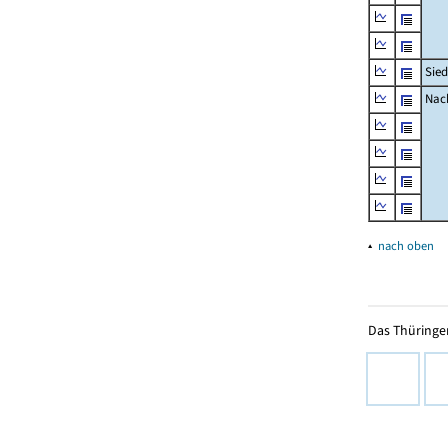
Sied
Nach
▴
nach oben
Das Thüringer