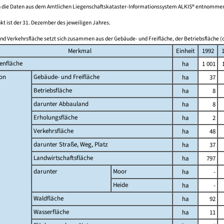
 die Daten aus dem Amtlichen Liegenschaftskataster-Informationssystem ALKIS® entnomme
kt ist der 31. Dezember des jeweiligen Jahres.
nd Verkehrsfläche setzt sich zusammen aus der Gebäude- und Freifläche, der Betriebsfläche (o
Merkmal
Einheit
1992
enfläche
ha
1 001
on
Gebäude- und Freifläche
ha
37
Betriebsfläche
ha
8
darunter Abbauland
ha
8
Erholungsfläche
ha
2
Verkehrsfläche
ha
48
darunter Straße, Weg, Platz
ha
37
Landwirtschaftsfläche
ha
797
darunter
Moor
ha
-
Heide
ha
-
Waldfläche
ha
92
Wasserfläche
ha
11