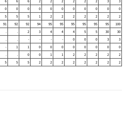
6
6
6
2
2
2
2
2
2
3
3
0
0
0
0
0
0
0
0
0
0
0
5
5
5
1
2
2
2
2
2
2
2
91
92
92
94
95
95
95
95
95
95
100
.
.
2
3
4
4
4
5
5
30
30
.
.
-
-
-
-
0
0
0
3
3
-
1
1
0
0
0
0
0
0
0
0
.
.
0
0
1
1
2
2
2
2
2
5
5
5
2
2
2
2
2
2
2
2