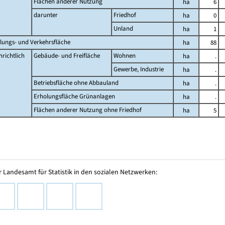
Flächen anderer Nutzung
ha
6
darunter
Friedhof
ha
0
Unland
ha
1
lungs- und Verkehrsfläche
ha
88
richtlich
Gebäude- und Freifläche
Wohnen
ha
.
Gewerbe, Industrie
ha
.
Betriebsfläche ohne Abbauland
ha
.
Erholungsfläche Grünanlagen
ha
.
Flächen anderer Nutzung ohne Friedhof
ha
5
 Landesamt für Statistik in den sozialen Netzwerken: