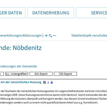
GER DATEN
DATENERHEBUNG
SERVIC
henerklärungen/Abkürzungen
|
Tabellenköpfe verschob
nde: Nöbdenitz
änderungen der Gemeinde
 Art der tatsächlichen Nutzung
rt der Nachweis der tatsächlichen Nutzungsarten im Liegenschaftskataster auf einer Umsch
emaligen DDR. Diese Nutzungsverzeichnisse waren nicht identisch. Somit entstanden bei der 
führung des Katasters überprüft und korrigiert werden. Aus diesem Grund resultieren Fläche
derungen sondern auch zu einem nicht quantifizierbaren Anteil aus o.g. Korrekturen.