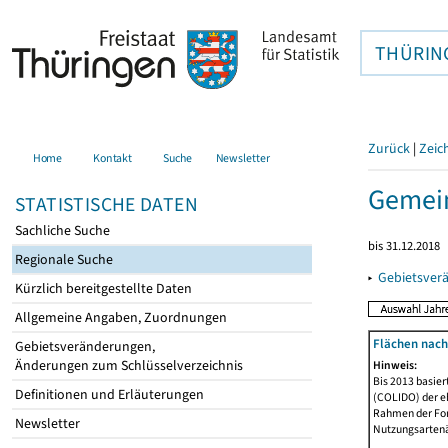
THÜRIN
Zurück
|
Zeic
Home
Kontakt
Suche
Newsletter
Gemei
STATISTISCHE DATEN
Sachliche Suche
bis 31.12.2018
Regionale Suche
▸
Gebietsver
Kürzlich bereitgestellte Daten
Allgemeine Angaben, Zuordnungen
Flächen nach
Gebietsveränderungen,
Änderungen zum Schlüsselverzeichnis
Hinweis:
Bis 2013 basie
Definitionen und Erläuterungen
(COLIDO) der eh
Rahmen der Fort
Newsletter
Nutzungsartenän