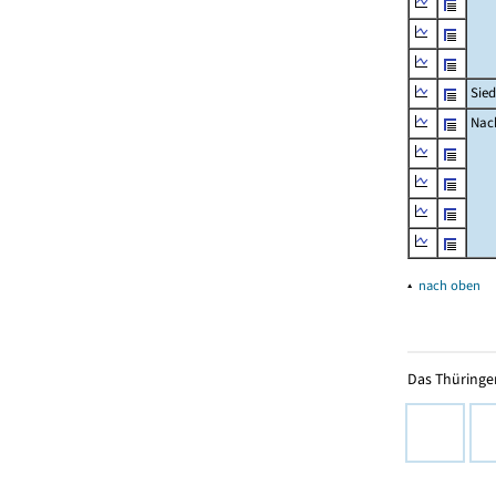
Sied
Nach
▴
nach oben
Das Thüringer