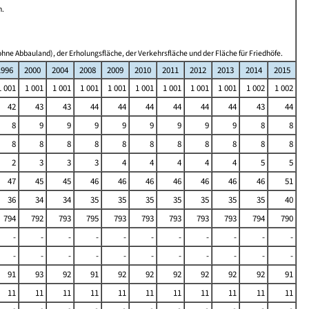
n.
hne Abbauland), der Erholungsfläche, der Verkehrsfläche und der Fläche für Friedhöfe.
1996
2000
2004
2008
2009
2010
2011
2012
2013
2014
2015
1 001
1 001
1 001
1 001
1 001
1 001
1 001
1 001
1 001
1 002
1 002
42
43
43
44
44
44
44
44
44
43
44
8
9
9
9
9
9
9
9
9
8
8
8
8
8
8
8
8
8
8
8
8
8
2
3
3
3
4
4
4
4
4
5
5
47
45
45
46
46
46
46
46
46
46
51
36
34
34
35
35
35
35
35
35
35
40
794
792
793
795
793
793
793
793
793
794
790
-
-
-
-
-
-
-
-
-
-
-
-
-
-
-
-
-
-
-
-
-
-
91
93
92
91
92
92
92
92
92
92
91
11
11
11
11
11
11
11
11
11
11
11