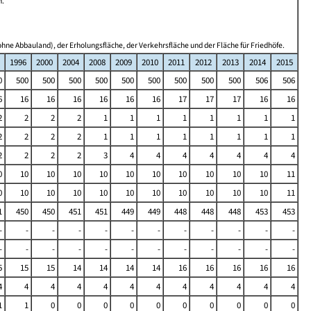
n.
hne Abbauland), der Erholungsfläche, der Verkehrsfläche und der Fläche für Friedhöfe.
1996
2000
2004
2008
2009
2010
2011
2012
2013
2014
2015
0
500
500
500
500
500
500
500
500
500
506
506
6
16
16
16
16
16
16
17
17
17
16
16
2
2
2
2
1
1
1
1
1
1
1
1
2
2
2
2
1
1
1
1
1
1
1
1
2
2
2
2
3
4
4
4
4
4
4
4
0
10
10
10
10
10
10
10
10
10
10
11
0
10
10
10
10
10
10
10
10
10
10
11
1
450
450
451
451
449
449
448
448
448
453
453
-
-
-
-
-
-
-
-
-
-
-
-
-
-
-
-
-
-
-
-
-
-
-
-
5
15
15
14
14
14
14
16
16
16
16
16
4
4
4
4
4
4
4
4
4
4
4
4
1
1
0
0
0
0
0
0
0
0
0
0