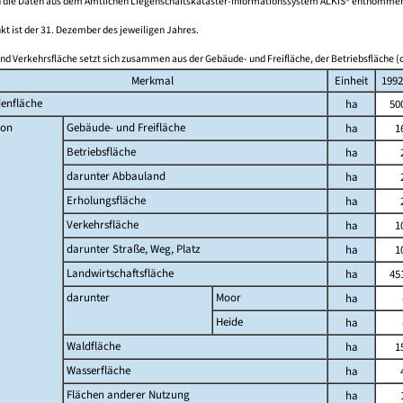
 die Daten aus dem Amtlichen Liegenschaftskataster-Informationssystem ALKIS® entnomme
kt ist der 31. Dezember des jeweiligen Jahres.
nd Verkehrsfläche setzt sich zusammen aus der Gebäude- und Freifläche, der Betriebsfläche (o
Merkmal
Einheit
1992
enfläche
ha
50
on
Gebäude- und Freifläche
ha
1
Betriebsfläche
ha
darunter Abbauland
ha
Erholungsfläche
ha
Verkehrsfläche
ha
1
darunter Straße, Weg, Platz
ha
1
Landwirtschaftsfläche
ha
45
darunter
Moor
ha
Heide
ha
Waldfläche
ha
1
Wasserfläche
ha
Flächen anderer Nutzung
ha