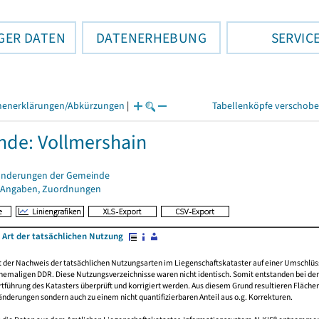
GER DATEN
DATENERHEBUNG
SERVIC
henerklärungen/Abkürzungen
|
Tabellenköpfe verschob
de: Vollmershain
änderungen der Gemeinde
 Angaben, Zuordnungen
 Art der tatsächlichen Nutzung
rt der Nachweis der tatsächlichen Nutzungsarten im Liegenschaftskataster auf einer Umsch
emaligen DDR. Diese Nutzungsverzeichnisse waren nicht identisch. Somit entstanden bei der 
führung des Katasters überprüft und korrigiert werden. Aus diesem Grund resultieren Fläche
derungen sondern auch zu einem nicht quantifizierbaren Anteil aus o.g. Korrekturen.