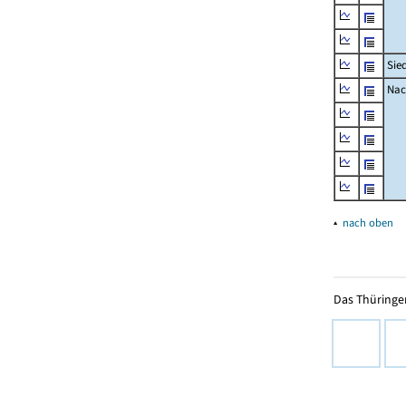
Sie
Nac
▴
nach oben
Das Thüringer