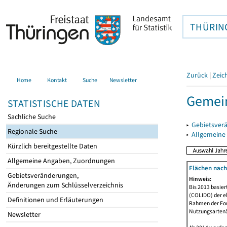
THÜRIN
Zurück
|
Zeic
Home
Kontakt
Suche
Newsletter
Gemein
STATISTISCHE DATEN
Sachliche Suche
▸
Gebietsver
Regionale Suche
▸
Allgemeine
Kürzlich bereitgestellte Daten
Allgemeine Angaben, Zuordnungen
Flächen nach
Gebietsveränderungen,
Hinweis:
Änderungen zum Schlüsselverzeichnis
Bis 2013 basie
(COLIDO) der eh
Definitionen und Erläuterungen
Rahmen der Fort
Nutzungsartenän
Newsletter