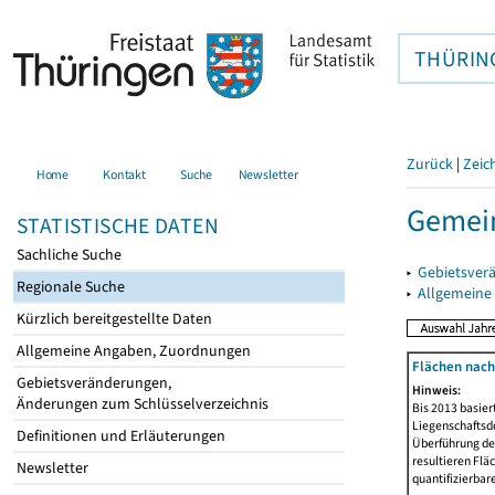
THÜRIN
Zurück
|
Zeic
Home
Kontakt
Suche
Newsletter
Gemein
STATISTISCHE DATEN
Sachliche Suche
▸
Gebietsver
Regionale Suche
▸
Allgemeine
Kürzlich bereitgestellte Daten
Allgemeine Angaben, Zuordnungen
Flächen nach
Gebietsveränderungen,
Hinweis:
Änderungen zum Schlüsselverzeichnis
Bis 2013 basie
Liegenschaftsd
Definitionen und Erläuterungen
Überführung der
resultieren Fl
Newsletter
quantifizierbar