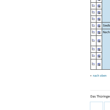
Siedl
Nachr
▴
nach oben
Das Thüringer