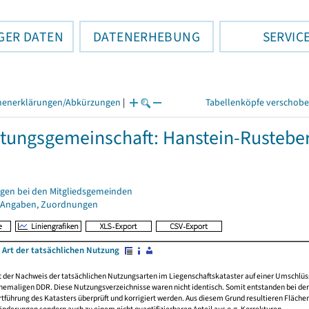
GER DATEN
DATENERHEBUNG
SERVIC
henerklärungen/Abkürzungen
|
Tabellenköpfe verschob
tungsgemeinschaft: Hanstein-Rustebe
gen bei den Mitgliedsgemeinden
 Angaben, Zuordnungen
 Art der tatsächlichen Nutzung
rt der Nachweis der tatsächlichen Nutzungsarten im Liegenschaftskataster auf einer Umsch
emaligen DDR. Diese Nutzungsverzeichnisse waren nicht identisch. Somit entstanden bei der 
führung des Katasters überprüft und korrigiert werden. Aus diesem Grund resultieren Fläche