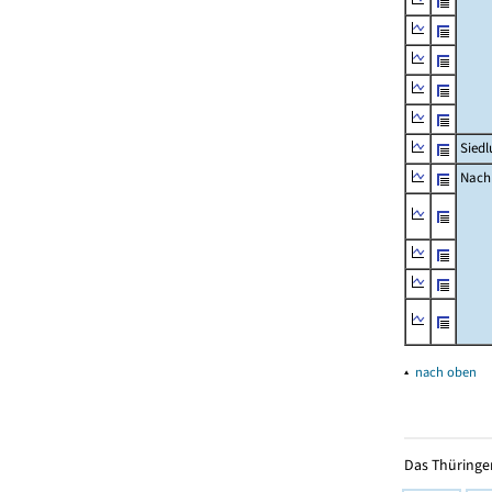
Siedl
Nachr
▴
nach oben
Das Thüringer