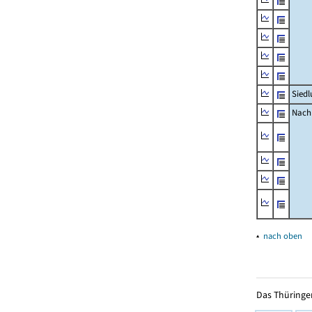
Siedl
Nachr
▴
nach oben
Das Thüringer