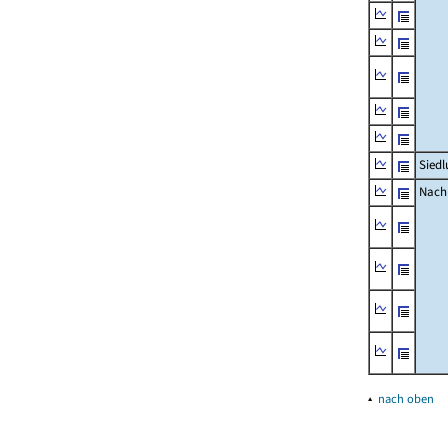
Siedl
Nachr
▴
nach oben