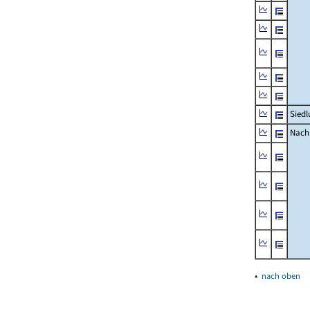
Siedl
Nachr
▴
nach oben