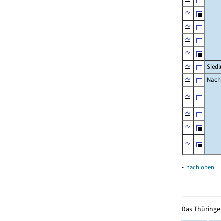
Siedl
Nachr
▴
nach oben
Das Thüringer