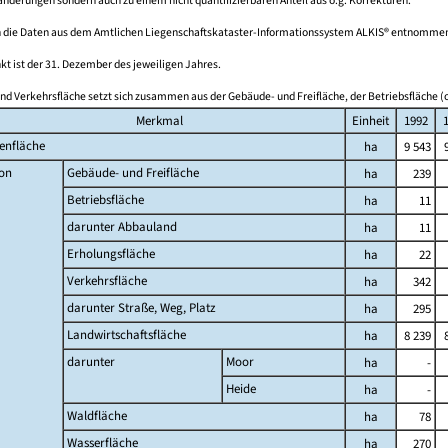
derungen sondern auch zu einem nicht quantifizierbaren Anteil aus o.g. Korrekturen.
 die Daten aus dem Amtlichen Liegenschaftskataster-Informationssystem ALKIS® entnomme
kt ist der 31. Dezember des jeweiligen Jahres.
nd Verkehrsfläche setzt sich zusammen aus der Gebäude- und Freifläche, der Betriebsfläche (o
Merkmal
Einheit
1992
enfläche
ha
9 543
on
Gebäude- und Freifläche
ha
239
Betriebsfläche
ha
11
darunter Abbauland
ha
11
Erholungsfläche
ha
22
Verkehrsfläche
ha
342
darunter Straße, Weg, Platz
ha
295
Landwirtschaftsfläche
ha
8 239
darunter
Moor
ha
-
Heide
ha
-
Waldfläche
ha
78
Wasserfläche
ha
270