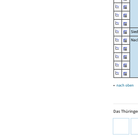
Sied
Nach
▴
nach oben
Das Thüringer