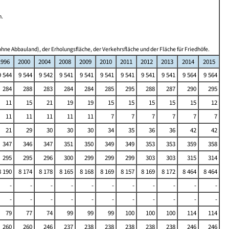
n.
hne Abbauland), der Erholungsfläche, der Verkehrsfläche und der Fläche für Friedhöfe.
1996
2000
2004
2008
2009
2010
2011
2012
2013
2014
2015
9 544
9 544
9 542
9 541
9 541
9 541
9 541
9 541
9 541
9 564
9 564
284
288
283
284
284
285
295
288
287
290
295
11
15
21
19
19
15
15
15
15
15
12
11
11
11
11
11
7
7
7
7
7
7
21
29
30
30
30
34
35
36
36
42
42
347
346
347
351
350
349
349
353
353
359
358
295
295
296
300
299
299
299
303
303
315
314
8 190
8 174
8 178
8 165
8 168
8 169
8 157
8 169
8 172
8 464
8 464
-
-
-
-
-
-
-
-
-
-
-
-
-
-
-
-
-
-
-
-
-
-
79
77
74
99
99
99
100
100
100
114
114
260
260
246
237
238
238
238
238
238
246
246