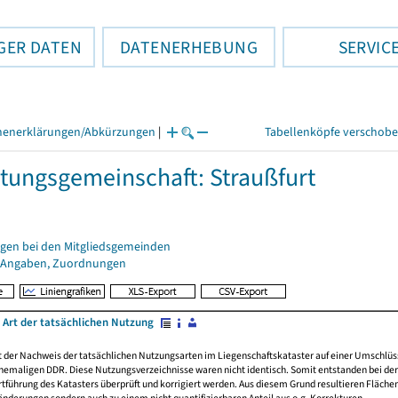
GER DATEN
DATENERHEBUNG
SERVIC
henerklärungen/Abkürzungen
|
Tabellenköpfe verschob
tungsgemeinschaft: Straußfurt
gen bei den Mitgliedsgemeinden
 Angaben, Zuordnungen
 Art der tatsächlichen Nutzung
rt der Nachweis der tatsächlichen Nutzungsarten im Liegenschaftskataster auf einer Umsch
emaligen DDR. Diese Nutzungsverzeichnisse waren nicht identisch. Somit entstanden bei der 
führung des Katasters überprüft und korrigiert werden. Aus diesem Grund resultieren Fläche