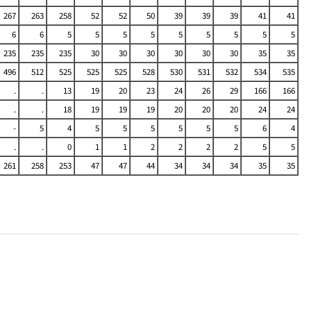
267
263
258
52
52
50
39
39
39
41
41
6
6
5
5
5
5
5
5
5
5
5
235
235
235
30
30
30
30
30
30
35
35
496
512
525
525
525
528
530
531
532
534
535
.
.
13
19
20
23
24
26
29
166
166
.
.
18
19
19
19
20
20
20
24
24
-
5
4
5
5
5
5
5
5
6
4
.
.
0
1
1
2
2
2
2
5
5
261
258
253
47
47
44
34
34
34
35
35