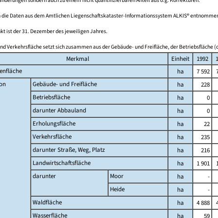
derungen sondern auch zu einem nicht quantifizierbaren Anteil aus o.g. Korrekturen.
 die Daten aus dem Amtlichen Liegenschaftskataster-Informationssystem ALKIS® entnomme
kt ist der 31. Dezember des jeweiligen Jahres.
nd Verkehrsfläche setzt sich zusammen aus der Gebäude- und Freifläche, der Betriebsfläche (o
Merkmal
Einheit
1992
enfläche
ha
7 592
on
Gebäude- und Freifläche
ha
228
Betriebsfläche
ha
0
darunter Abbauland
ha
0
Erholungsfläche
ha
22
Verkehrsfläche
ha
235
darunter Straße, Weg, Platz
ha
216
Landwirtschaftsfläche
ha
1 901
darunter
Moor
ha
-
Heide
ha
-
Waldfläche
ha
4 888
Wasserfläche
ha
59