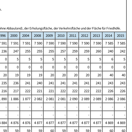
n.
hne Abbauland), der Erholungsfläche, der Verkehrsfläche und der Fläche für Friedhöfe.
1996
2000
2004
2008
2009
2010
2011
2012
2013
2014
2015
7 591
7 591
7 591
7 590
7 590
7 590
7 590
7 590
7 590
7 585
7 585
236
247
255
255
255
257
259
259
260
240
242
0
5
5
5
5
5
5
5
5
6
5
0
0
0
0
0
0
0
0
0
0
0
20
19
19
19
20
20
20
20
20
40
40
235
236
241
240
241
241
241
241
241
243
243
216
217
222
221
221
222
222
222
222
226
226
1 890
1 886
1 877
2 082
2 081
2 081
2 090
2 089
2 089
2 086
2 086
-
-
-
-
-
-
-
-
-
-
-
-
-
-
-
-
-
-
-
-
-
-
4 884
4 876
4 876
4 877
4 877
4 877
4 877
4 877
4 877
4 869
4 869
59
59
59
59
60
59
59
59
59
60
60