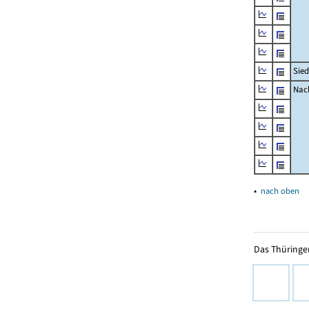
Sied
Nach
▴
nach oben
Das Thüringer