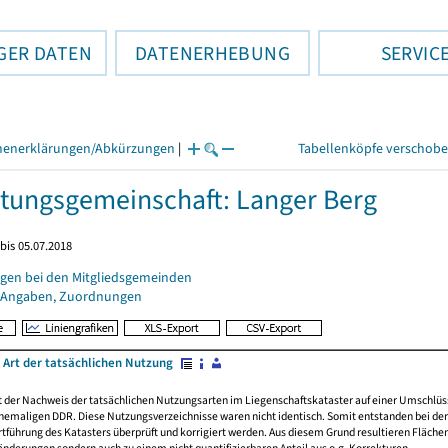
GER DATEN
DATENERHEBUNG
SERVIC
henerklärungen/Abkürzungen
|
Tabellenköpfe verschob
tungsgemeinschaft: Langer Berg
bis 05.07.2018
gen bei den Mitgliedsgemeinden
 Angaben, Zuordnungen
 Art der tatsächlichen Nutzung
rt der Nachweis der tatsächlichen Nutzungsarten im Liegenschaftskataster auf einer Umsch
emaligen DDR. Diese Nutzungsverzeichnisse waren nicht identisch. Somit entstanden bei der 
führung des Katasters überprüft und korrigiert werden. Aus diesem Grund resultieren Fläche