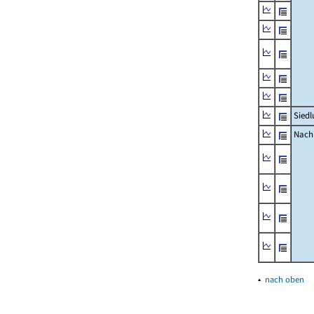
Siedl
Nachr
▴
nach oben