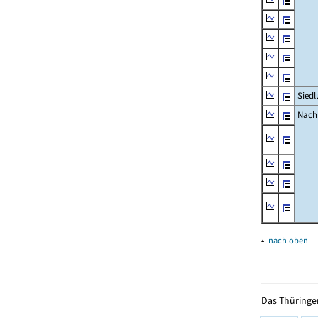
Siedl
Nachr
▴
nach oben
Das Thüringer