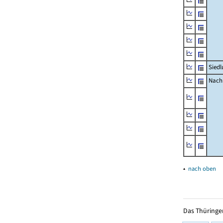
Siedl
Nachr
▴
nach oben
Das Thüringer