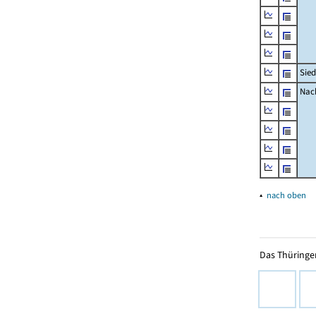
Sied
Nach
▴
nach oben
Das Thüringer