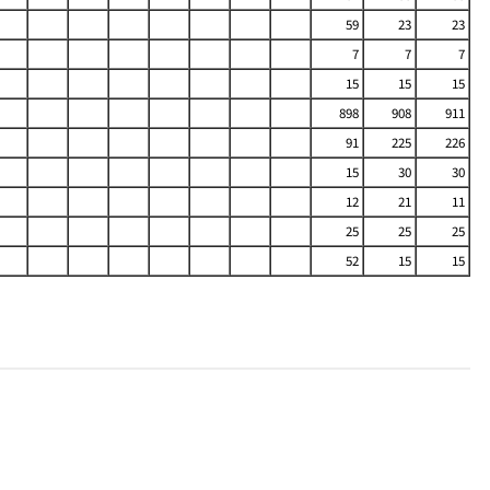
59
23
23
7
7
7
15
15
15
898
908
911
91
225
226
15
30
30
12
21
11
25
25
25
52
15
15