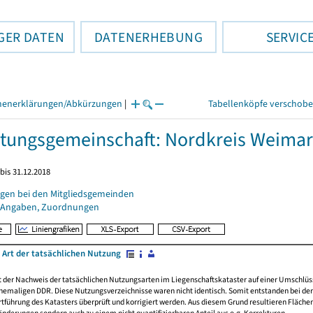
GER DATEN
DATENERHEBUNG
SERVIC
henerklärungen/Abkürzungen
|
Tabellenköpfe verschob
tungsgemeinschaft: Nordkreis Weimar
bis 31.12.2018
gen bei den Mitgliedsgemeinden
 Angaben, Zuordnungen
 Art der tatsächlichen Nutzung
rt der Nachweis der tatsächlichen Nutzungsarten im Liegenschaftskataster auf einer Umsch
emaligen DDR. Diese Nutzungsverzeichnisse waren nicht identisch. Somit entstanden bei der 
führung des Katasters überprüft und korrigiert werden. Aus diesem Grund resultieren Fläche