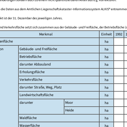
derungen sondern auch zu einem nicht quantifizierbaren Anteil aus o.g. Korrekturen.
 die Daten aus dem Amtlichen Liegenschaftskataster-Informationssystem ALKIS® entnomme
kt ist der 31. Dezember des jeweiligen Jahres.
nd Verkehrsfläche setzt sich zusammen aus der Gebäude- und Freifläche, der Betriebsfläche (o
Merkmal
Einheit
1992
enfläche
ha
on
Gebäude- und Freifläche
ha
Betriebsfläche
ha
darunter Abbauland
ha
Erholungsfläche
ha
Verkehrsfläche
ha
darunter Straße, Weg, Platz
ha
Landwirtschaftsfläche
ha
darunter
Moor
ha
Heide
ha
Waldfläche
ha
Wasserfläche
ha