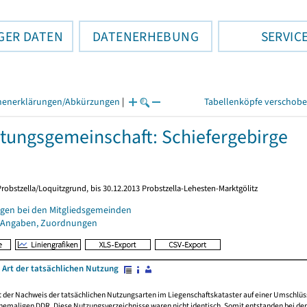
GER DATEN
DATENERHEBUNG
SERVIC
henerklärungen/Abkürzungen
|
Tabellenköpfe verschob
tungsgemeinschaft: Schiefergebirge
Probstzella/Loquitzgrund, bis 30.12.2013 Probstzella-Lehesten-Marktgölitz
gen bei den Mitgliedsgemeinden
 Angaben, Zuordnungen
 Art der tatsächlichen Nutzung
rt der Nachweis der tatsächlichen Nutzungsarten im Liegenschaftskataster auf einer Umsch
emaligen DDR. Diese Nutzungsverzeichnisse waren nicht identisch. Somit entstanden bei der 