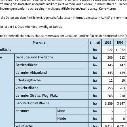
führung des Katasters überprüft und korrigiert werden. Aus diesem Grund resultieren Fläche
derungen sondern auch zu einem nicht quantifizierbaren Anteil aus o.g. Korrekturen.
 die Daten aus dem Amtlichen Liegenschaftskataster-Informationssystem ALKIS® entnomme
kt ist der 31. Dezember des jeweiligen Jahres.
nd Verkehrsfläche setzt sich zusammen aus der Gebäude- und Freifläche, der Betriebsfläche (o
Merkmal
Einheit
1992
1996
nfläche
ha
11 022
11 022
n
Gebäude- und Freifläche
ha
209
213
Betriebsfläche
ha
145
142
darunter Abbauland
ha
145
139
Erholungsfläche
ha
11
10
Verkehrsfläche
ha
255
263
darunter Straße, Weg, Platz
ha
203
210
Landwirtschaftsfläche
ha
3 359
3 347
darunter
Moor
ha
5
-
Heide
ha
0
0
Waldfläche
ha
6 414
6 421