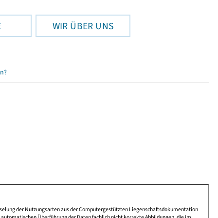
E
WIR ÜBER UNS
en?
lüsselung der Nutzungsarten aus der Computergestützten Liegenschaftsdokumentation
automatischen Überführung der Daten fachlich nicht korrekte Abbildungen, die im