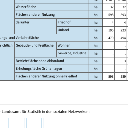
Wasserfläche
ha
32
32
Flächen anderer Nutzung
ha
598
593
darunter
Friedhof
ha
4
4
Unland
ha
195
223
lungs- und Verkehrsfläche
ha
479
494
ichtlich
Gebäude- und Freifläche
Wohnen
ha
.
.
Gewerbe, Industrie
ha
.
.
Betriebsfläche ohne Abbauland
ha
.
3
Erholungsfläche Grünanlagen
ha
.
.
Flächen anderer Nutzung ohne Friedhof
ha
593
589
 Landesamt für Statistik in den sozialen Netzwerken: