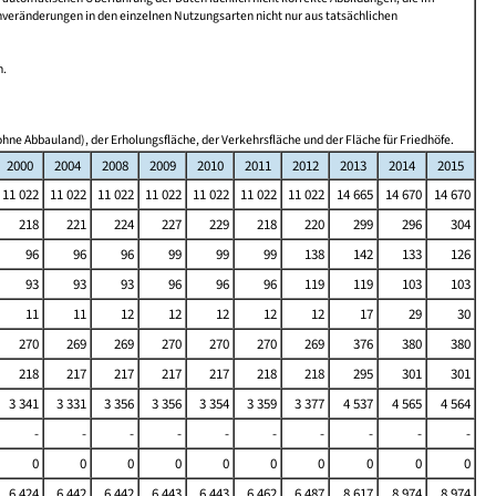
nveränderungen in den einzelnen Nutzungsarten nicht nur aus tatsächlichen
n.
hne Abbauland), der Erholungsfläche, der Verkehrsfläche und der Fläche für Friedhöfe.
2000
2004
2008
2009
2010
2011
2012
2013
2014
2015
11 022
11 022
11 022
11 022
11 022
11 022
11 022
14 665
14 670
14 670
218
221
224
227
229
218
220
299
296
304
96
96
96
99
99
99
138
142
133
126
93
93
93
96
96
96
119
119
103
103
11
11
12
12
12
12
12
17
29
30
270
269
269
270
270
270
269
376
380
380
218
217
217
217
217
218
218
295
301
301
3 341
3 331
3 356
3 356
3 354
3 359
3 377
4 537
4 565
4 564
-
-
-
-
-
-
-
-
-
-
0
0
0
0
0
0
0
0
0
0
6 424
6 442
6 442
6 443
6 443
6 462
6 487
8 617
8 974
8 974