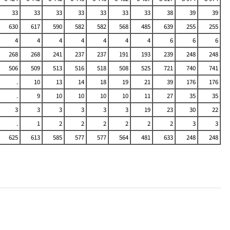
33
33
33
33
33
33
33
38
39
39
630
617
590
582
582
568
485
639
255
255
4
4
4
4
4
4
4
6
6
6
268
268
241
237
237
191
193
239
248
248
506
509
513
516
518
508
525
721
740
741
.
10
13
14
18
19
21
39
176
176
.
9
10
10
10
10
11
27
35
35
3
3
3
3
3
3
19
23
30
22
.
1
2
2
2
2
2
2
3
3
625
613
585
577
577
564
481
633
248
248