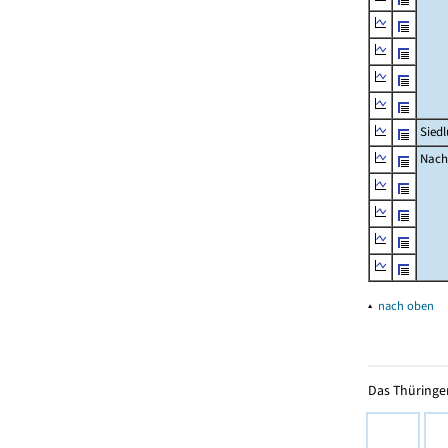
Sied
Nachr
▴
nach oben
Das Thüringer