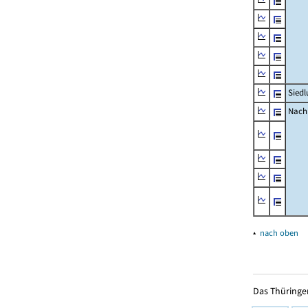
Siedl
Nachr
▴
nach oben
Das Thüringer