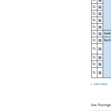
Siedl
Nachr
▴
nach oben
Das Thüringer