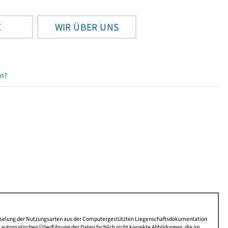
E
WIR ÜBER UNS
en?
lüsselung der Nutzungsarten aus der Computergestützten Liegenschaftsdokumentation
automatischen Überführung der Daten fachlich nicht korrekte Abbildungen, die im