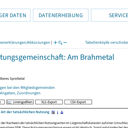
GER DATEN
DATENERHEBUNG
SERVIC
henerklärungen/Abkürzungen
|
Tabellenköpfe verschob
tungsgemeinschaft: Am Brahmetal
Oberes Sprottetal
gen bei den Mitgliedsgemeinden
 Angaben, Zuordnungen
 Art der tatsächlichen Nutzung
rt der Nachweis der tatsächlichen Nutzungsarten im Liegenschaftskataster auf einer Umsch
emaligen DDR. Diese Nutzungsverzeichnisse waren nicht identisch. Somit entstanden bei der 