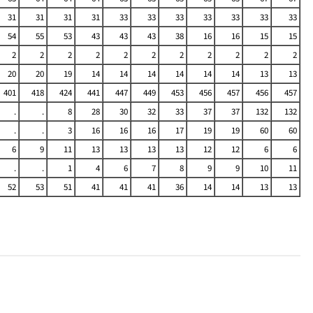
31
31
31
31
33
33
33
33
33
33
33
54
55
53
43
43
43
38
16
16
15
15
2
2
2
2
2
2
2
2
2
2
2
20
20
19
14
14
14
14
14
14
13
13
401
418
424
441
447
449
453
456
457
456
457
.
.
8
28
30
32
33
37
37
132
132
.
.
3
16
16
16
17
19
19
60
60
6
9
11
13
13
13
13
12
12
6
6
.
.
1
4
6
7
8
9
9
10
11
52
53
51
41
41
41
36
14
14
13
13