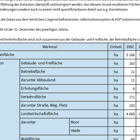
führung des Katasters überprüft und korrigiert werden. Aus diesem Grund resultieren Fläche
derungen sondern auch zu einem nicht quantifizierbaren Anteil aus o.g. Korrekturen.
 die Daten aus dem Amtlichen Liegenschaftskataster-Informationssystem ALKIS® entnomme
kt ist der 31. Dezember des jeweiligen Jahres.
nd Verkehrsfläche setzt sich zusammen aus der Gebäude- und Freifläche, der Betriebsfläche (o
Merkmal
Einheit
1992
enfläche
ha
5 166
on
Gebäude- und Freifläche
ha
163
Betriebsfläche
ha
11
darunter Abbauland
ha
11
Erholungsfläche
ha
4
Verkehrsfläche
ha
171
darunter Straße, Weg, Platz
ha
153
Landwirtschaftsfläche
ha
4 669
darunter
Moor
ha
-
Heide
ha
1
Waldfläche
ha
60