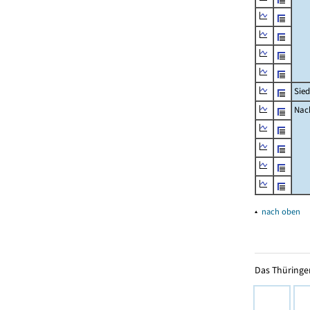
Sied
Nach
▴
nach oben
Das Thüringer