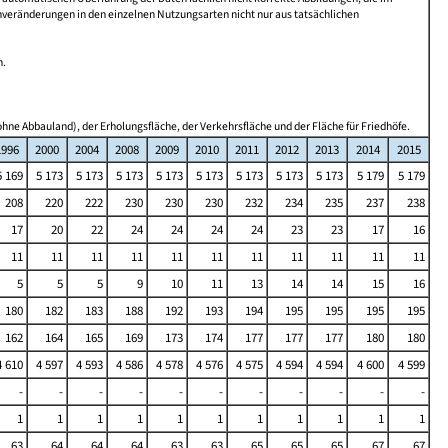
nveränderungen in den einzelnen Nutzungsarten nicht nur aus tatsächlichen
n.
hne Abbauland), der Erholungsfläche, der Verkehrsfläche und der Fläche für Friedhöfe.
1996
2000
2004
2008
2009
2010
2011
2012
2013
2014
2015
5 169
5 173
5 173
5 173
5 173
5 173
5 173
5 173
5 173
5 179
5 179
208
220
222
230
230
230
232
234
235
237
238
17
20
22
24
24
24
24
23
23
17
16
11
11
11
11
11
11
11
11
11
11
11
5
5
5
9
10
11
13
14
14
15
16
180
182
183
188
192
193
194
195
195
195
195
162
164
165
169
173
174
177
177
177
180
180
4 610
4 597
4 593
4 586
4 578
4 576
4 575
4 594
4 594
4 600
4 599
-
-
-
-
-
-
-
-
-
-
-
1
1
1
1
1
1
1
1
1
1
1
63
64
64
64
63
63
65
65
65
67
67