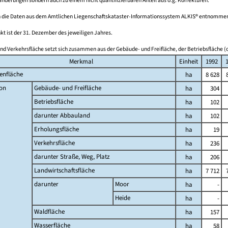
derungen sondern auch zu einem nicht quantifizierbaren Anteil aus o.g. Korrekturen.
 die Daten aus dem Amtlichen Liegenschaftskataster-Informationssystem ALKIS® entnomme
kt ist der 31. Dezember des jeweiligen Jahres.
nd Verkehrsfläche setzt sich zusammen aus der Gebäude- und Freifläche, der Betriebsfläche (o
Merkmal
Einheit
1992
enfläche
ha
8 628
on
Gebäude- und Freifläche
ha
304
Betriebsfläche
ha
102
darunter Abbauland
ha
102
Erholungsfläche
ha
19
Verkehrsfläche
ha
236
darunter Straße, Weg, Platz
ha
206
Landwirtschaftsfläche
ha
7 712
darunter
Moor
ha
-
Heide
ha
-
Waldfläche
ha
157
Wasserfläche
ha
58