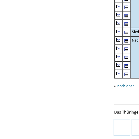
Sied
Nach
▴
nach oben
Das Thüringer