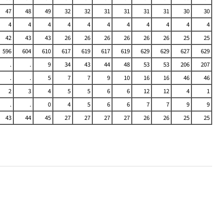
47
48
49
32
32
31
31
31
31
30
30
4
4
4
4
4
4
4
4
4
4
4
42
43
43
26
26
26
26
26
26
25
25
596
604
610
617
619
617
619
629
629
627
629
.
.
9
34
43
44
48
53
53
206
207
.
.
5
7
7
9
10
16
16
46
46
2
3
4
5
5
6
6
12
12
4
1
.
.
0
4
5
6
6
7
7
9
9
43
44
45
27
27
27
27
26
26
25
25