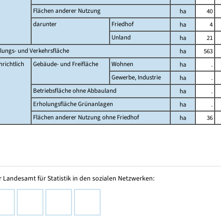
Flächen anderer Nutzung
ha
40
darunter
Friedhof
ha
4
Unland
ha
21
lungs- und Verkehrsfläche
ha
563
richtlich
Gebäude- und Freifläche
Wohnen
ha
.
Gewerbe, Industrie
ha
.
Betriebsfläche ohne Abbauland
ha
.
Erholungsfläche Grünanlagen
ha
.
Flächen anderer Nutzung ohne Friedhof
ha
36
 Landesamt für Statistik in den sozialen Netzwerken: