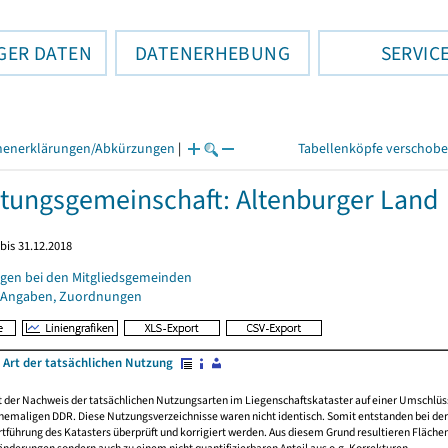
GER DATEN
DATENERHEBUNG
SERVIC
henerklärungen/Abkürzungen
|
Tabellenköpfe verschob
tungsgemeinschaft: Altenburger Land
bis 31.12.2018
gen bei den Mitgliedsgemeinden
 Angaben, Zuordnungen
 Art der tatsächlichen Nutzung
rt der Nachweis der tatsächlichen Nutzungsarten im Liegenschaftskataster auf einer Umsch
emaligen DDR. Diese Nutzungsverzeichnisse waren nicht identisch. Somit entstanden bei der 
führung des Katasters überprüft und korrigiert werden. Aus diesem Grund resultieren Fläche