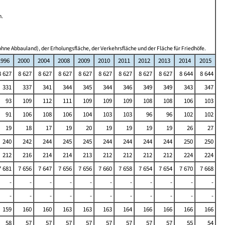
n.
hne Abbauland), der Erholungsfläche, der Verkehrsfläche und der Fläche für Friedhöfe.
1996
2000
2004
2008
2009
2010
2011
2012
2013
2014
2015
8 627
8 627
8 627
8 627
8 627
8 627
8 627
8 627
8 627
8 644
8 644
331
337
341
344
345
344
346
349
349
343
347
93
109
112
111
109
109
109
108
108
106
103
91
106
108
106
104
103
103
96
96
102
102
19
18
17
19
20
19
19
19
19
26
27
240
242
244
245
245
244
244
244
244
250
250
212
216
214
214
213
212
212
212
212
224
224
7 681
7 656
7 647
7 656
7 656
7 660
7 658
7 654
7 654
7 670
7 668
-
-
-
-
-
-
-
-
-
-
-
-
-
-
-
-
-
-
-
-
-
-
159
160
160
163
163
163
164
166
166
166
166
58
57
57
57
57
57
57
57
57
55
54