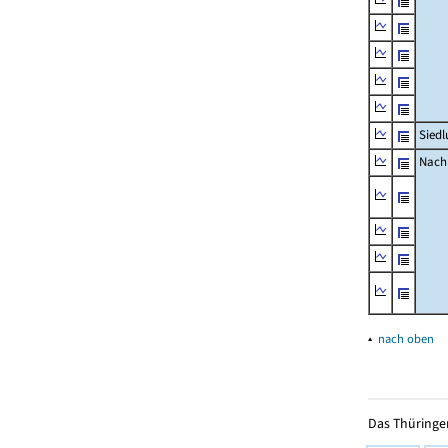
Siedl
Nachr
▴
nach oben
Das Thüringer