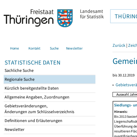
THÜRIN
Zurück
|
Zeic
Home
Kontakt
Suche
Newsletter
Gemein
STATISTISCHE DATEN
Sachliche Suche
bis 30.12.2019
Regionale Suche
▸
Gebietsver
Kürzlich bereitgestellte Daten
Allgemeine Angaben, Zuordnungen
Siedlungs- u
Gebietsveränderungen,
Änderungen zum Schlüsselverzeichnis
Hinweis:
Bis 2013 basie
Definitionen und Erläuterungen
Liegenschaftsd
Überführung der
Newsletter
resultieren Fl
quantifizierbar