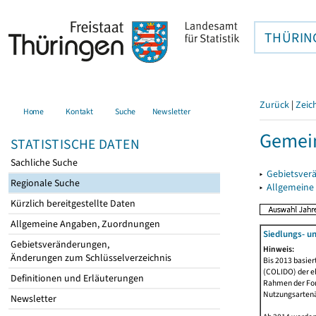
THÜRIN
Zurück
|
Zeic
Home
Kontakt
Suche
Newsletter
Gemein
STATISTISCHE DATEN
Sachliche Suche
▸
Gebietsver
Regionale Suche
▸
Allgemeine
Kürzlich bereitgestellte Daten
Allgemeine Angaben, Zuordnungen
Siedlungs- u
Gebietsveränderungen,
Hinweis:
Änderungen zum Schlüsselverzeichnis
Bis 2013 basie
(COLIDO) der eh
Definitionen und Erläuterungen
Rahmen der Fort
Nutzungsartenän
Newsletter