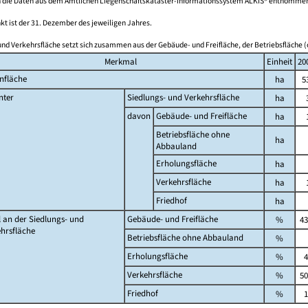
 die Daten aus dem Amtlichen Liegenschaftskataster-Informationssystem ALKIS® entnomme
kt ist der 31. Dezember des jeweiligen Jahres.
und Verkehrsfläche setzt sich zusammen aus der Gebäude- und Freifläche, der Betriebsfläche (
Merkmal
Einheit
20
nfläche
ha
5
nter
Siedlungs- und Verkehrsfläche
ha
davon
Gebäude- und Freifläche
ha
Betriebsfläche ohne
ha
Abbauland
Erholungsfläche
ha
Verkehrsfläche
ha
Friedhof
ha
l an der Siedlungs- und
Gebäude- und Freifläche
%
43
hrsfläche
Betriebsfläche ohne Abbauland
%
Erholungsfläche
%
4
Verkehrsfläche
%
50
Friedhof
%
1