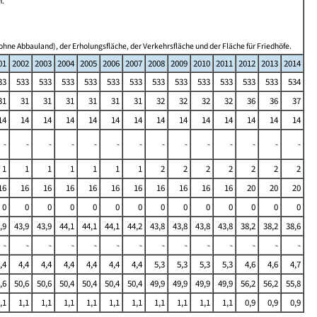
n.
ohne Abbauland), der Erholungsfläche, der Verkehrsfläche und der Fläche für Friedhöfe.
01
2002
2003
2004
2005
2006
2007
2008
2009
2010
2011
2012
2013
2014
33
533
533
533
533
533
533
533
533
533
533
533
533
534
31
31
31
31
31
31
31
32
32
32
32
36
36
37
14
14
14
14
14
14
14
14
14
14
14
14
14
14
-
-
-
-
-
-
-
-
-
-
-
-
-
-
1
1
1
1
1
1
1
2
2
2
2
2
2
2
16
16
16
16
16
16
16
16
16
16
16
20
20
20
0
0
0
0
0
0
0
0
0
0
0
0
0
0
,9
43,9
43,9
44,1
44,1
44,1
44,2
43,8
43,8
43,8
43,8
38,2
38,2
38,6
-
-
-
-
-
-
-
-
-
-
-
-
-
-
,4
4,4
4,4
4,4
4,4
4,4
4,4
5,3
5,3
5,3
5,3
4,6
4,6
4,7
,6
50,6
50,6
50,4
50,4
50,4
50,4
49,9
49,9
49,9
49,9
56,2
56,2
55,8
,1
1,1
1,1
1,1
1,1
1,1
1,1
1,1
1,1
1,1
1,1
0,9
0,9
0,9