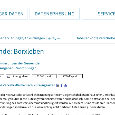
GER DATEN
DATENERHEBUNG
SERVIC
henerklärungen/Abkürzungen
|
Tabellenköpfe verschob
de: Borxleben
änderungen der Gemeinde
 Angaben, Zuordnungen
nd Verkehrsfläche nach Nutzungsarten
rt der Nachweis der tatsächlichen Nutzungsarten im Liegenschaftskataster auf einer Umsch
emaligen DDR. Diese Nutzungsverzeichnisse waren nicht identisch. Somit entstanden bei der 
führung des Katasters überprüft und korrigiert werden. Aus diesem Grund resultieren Fläche
derungen sondern auch zu einem nicht quantifizierbaren Anteil aus o.g. Korrekturen.