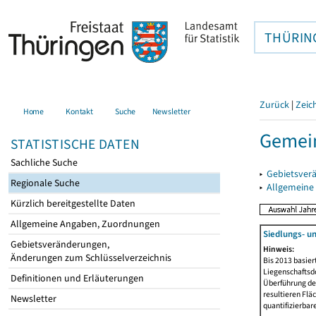
THÜRIN
Zurück
|
Zeic
Home
Kontakt
Suche
Newsletter
Gemei
STATISTISCHE DATEN
Sachliche Suche
▸
Gebietsver
Regionale Suche
▸
Allgemeine
Kürzlich bereitgestellte Daten
Allgemeine Angaben, Zuordnungen
Siedlungs- u
Gebietsveränderungen,
Hinweis:
Änderungen zum Schlüsselverzeichnis
Bis 2013 basie
Liegenschaftsd
Definitionen und Erläuterungen
Überführung der
resultieren Fl
Newsletter
quantifizierbar