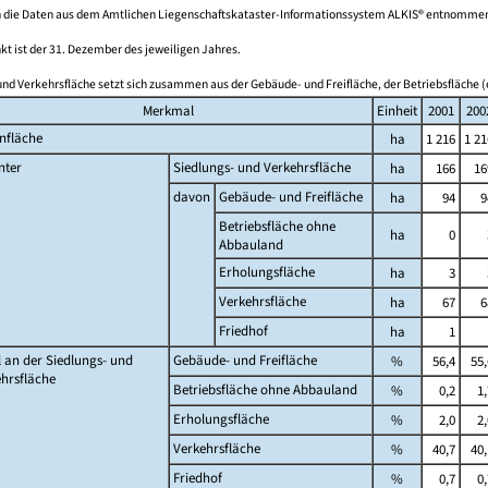
 die Daten aus dem Amtlichen Liegenschaftskataster-Informationssystem ALKIS® entnomme
kt ist der 31. Dezember des jeweiligen Jahres.
und Verkehrsfläche setzt sich zusammen aus der Gebäude- und Freifläche, der Betriebsfläche (
Merkmal
Einheit
2001
200
nfläche
ha
1 216
1 21
nter
Siedlungs- und Verkehrsfläche
ha
166
16
davon
Gebäude- und Freifläche
ha
94
9
Betriebsfläche ohne
ha
0
Abbauland
Erholungsfläche
ha
3
Verkehrsfläche
ha
67
6
Friedhof
ha
1
l an der Siedlungs- und
Gebäude- und Freifläche
%
56,4
55,
hrsfläche
Betriebsfläche ohne Abbauland
%
0,2
1,
Erholungsfläche
%
2,0
2,
Verkehrsfläche
%
40,7
40,
Friedhof
%
0,7
0,