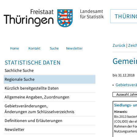
THÜRIN
Zurück
|
Zeic
Home
Kontakt
Suche
Newsletter
Gemein
STATISTISCHE DATEN
Sachliche Suche
bis 31.12.2018
Regionale Suche
▸
Gebietsver
Kürzlich bereitgestellte Daten
Allgemeine Angaben, Zuordnungen
Siedlungs- u
Gebietsveränderungen,
Änderungen zum Schlüsselverzeichnis
Hinweis:
Bis 2013 basie
Definitionen und Erläuterungen
(COLIDO) der eh
Rahmen der Fort
Newsletter
Nutzungsartenän