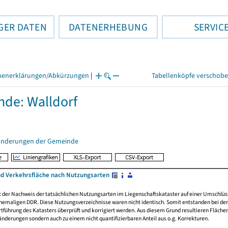
GER DATEN
DATENERHEBUNG
SERVIC
henerklärungen/Abkürzungen
|
Tabellenköpfe verschob
de: Walldorf
änderungen der Gemeinde
nd Verkehrsfläche nach Nutzungsarten
rt der Nachweis der tatsächlichen Nutzungsarten im Liegenschaftskataster auf einer Umsch
emaligen DDR. Diese Nutzungsverzeichnisse waren nicht identisch. Somit entstanden bei der 
führung des Katasters überprüft und korrigiert werden. Aus diesem Grund resultieren Fläche
derungen sondern auch zu einem nicht quantifizierbaren Anteil aus o.g. Korrekturen.