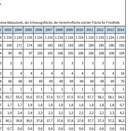
n.
ohne Abbauland), der Erholungsfläche, der Verkehrsfläche und der Fläche für Friedhöfe.
2
2003
2004
2005
2006
2007
2008
2009
2010
2011
2012
2013
2014
6
1 216
1 216
1 216
1 216
1 216
1 216
1 216
1 216
1 216
1 216
1 216
1 216
9
169
171
174
182
183
183
183
183
184
185
186
192
4
94
95
97
105
105
106
105
106
106
108
108
104
3
3
3
3
3
3
3
3
3
3
3
3
1
3
3
4
4
4
4
4
4
4
4
4
4
16
8
68
68
69
69
69
69
69
69
69
69
69
70
1
1
1
1
1
1
1
1
1
1
1
1
1
6
55,7
55,5
55,6
57,5
57,6
57,7
57,5
57,6
57,7
58,1
58,1
54,2
7
1,7
1,7
1,9
1,8
1,8
1,8
1,8
1,8
1,8
1,8
1,8
0,7
0
1,9
2,4
2,4
2,3
2,3
2,2
2,2
2,2
2,2
2,2
2,3
8,2
1
40,1
39,8
39,5
37,8
37,7
37,6
37,8
37,8
37,7
37,3
37,2
36,3
7
0,7
0,6
0,6
0,6
0,6
0,6
0,6
0,6
0,6
0,6
0,6
0,6