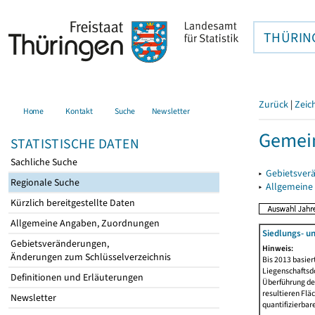
THÜRIN
Zurück
|
Zeic
Home
Kontakt
Suche
Newsletter
Gemein
STATISTISCHE DATEN
Sachliche Suche
▸
Gebietsver
Regionale Suche
▸
Allgemeine
Kürzlich bereitgestellte Daten
Allgemeine Angaben, Zuordnungen
Siedlungs- u
Gebietsveränderungen,
Hinweis:
Änderungen zum Schlüsselverzeichnis
Bis 2013 basie
Liegenschaftsd
Definitionen und Erläuterungen
Überführung der
resultieren Fl
Newsletter
quantifizierbar