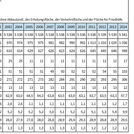
n.
ohne Abbauland), der Erholungsfläche, der Verkehrsfläche und der Fläche für Friedhöfe.
2
2003
2004
2005
2006
2007
2008
2009
2010
2011
2012
2013
2014
8
5 538
5 538
5 538
5 538
5 538
5 538
5 538
5 538
5 538
5 539
5 539
5 541
1
970
974
975
975
981
982
990
992
1 013
1 016
1 020
1 036
2
610
614
629
627
626
623
624
626
645
645
646
598
5
25
25
11
11
11
11
11
11
11
12
12
17
1
51
51
51
51
49
50
52
52
52
54
55
103
0
271
272
271
273
282
284
291
290
292
293
295
306
3
13
13
13
13
13
13
13
13
13
13
13
12
0
62,9
63,0
64,5
64,3
63,8
63,5
63,0
63,1
63,7
63,5
63,3
57,7
6
2,6
2,6
1,1
1,1
1,1
1,1
1,1
1,1
1,1
1,2
1,2
1,7
2
5,2
5,2
5,2
5,2
5,0
5,1
5,2
5,2
5,1
5,3
5,4
9,9
9
28,0
27,9
27,8
28,0
28,8
28,9
29,4
29,3
28,9
28,8
28,9
29,5
3
1,3
1,3
1,3
1,3
1,3
1,3
1,3
1,3
1,2
1,2
1,2
1,2