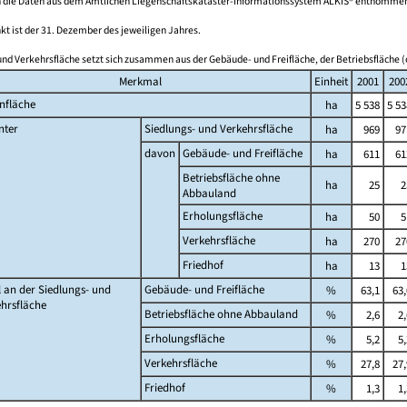
 die Daten aus dem Amtlichen Liegenschaftskataster-Informationssystem ALKIS® entnomme
kt ist der 31. Dezember des jeweiligen Jahres.
und Verkehrsfläche setzt sich zusammen aus der Gebäude- und Freifläche, der Betriebsfläche (
Merkmal
Einheit
2001
200
nfläche
ha
5 538
5 53
nter
Siedlungs- und Verkehrsfläche
ha
969
97
davon
Gebäude- und Freifläche
ha
611
61
Betriebsfläche ohne
ha
25
2
Abbauland
Erholungsfläche
ha
50
5
Verkehrsfläche
ha
270
27
Friedhof
ha
13
1
l an der Siedlungs- und
Gebäude- und Freifläche
%
63,1
63,
hrsfläche
Betriebsfläche ohne Abbauland
%
2,6
2,
Erholungsfläche
%
5,2
5,
Verkehrsfläche
%
27,8
27,
Friedhof
%
1,3
1,