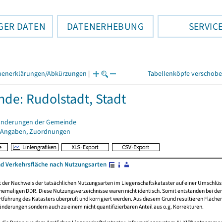
GER DATEN
DATENERHEBUNG
SERVIC
henerklärungen/Abkürzungen
|
Tabellenköpfe verschob
de: Rudolstadt, Stadt
änderungen der Gemeinde
 Angaben, Zuordnungen
nd Verkehrsfläche nach Nutzungsarten
rt der Nachweis der tatsächlichen Nutzungsarten im Liegenschaftskataster auf einer Umsch
emaligen DDR. Diese Nutzungsverzeichnisse waren nicht identisch. Somit entstanden bei der 
führung des Katasters überprüft und korrigiert werden. Aus diesem Grund resultieren Fläche
derungen sondern auch zu einem nicht quantifizierbaren Anteil aus o.g. Korrekturen.