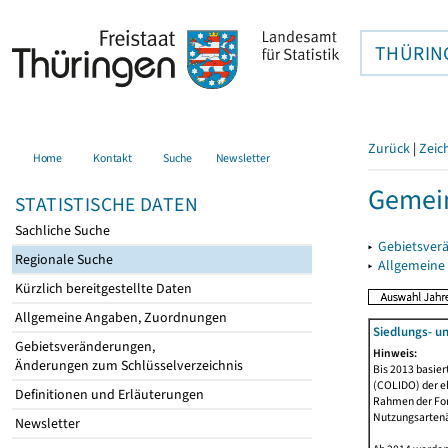
THÜRIN
Zurück
|
Zeic
Home
Kontakt
Suche
Newsletter
Gemein
STATISTISCHE DATEN
Sachliche Suche
▸
Gebietsver
Regionale Suche
▸
Allgemeine
Kürzlich bereitgestellte Daten
Allgemeine Angaben, Zuordnungen
Siedlungs- u
Gebietsveränderungen,
Hinweis:
Änderungen zum Schlüsselverzeichnis
Bis 2013 basie
(COLIDO) der eh
Definitionen und Erläuterungen
Rahmen der Fort
Nutzungsartenän
Newsletter