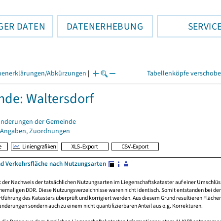
GER DATEN
DATENERHEBUNG
SERVIC
henerklärungen/Abkürzungen
|
Tabellenköpfe verschob
de: Waltersdorf
änderungen der Gemeinde
 Angaben, Zuordnungen
nd Verkehrsfläche nach Nutzungsarten
rt der Nachweis der tatsächlichen Nutzungsarten im Liegenschaftskataster auf einer Umsch
emaligen DDR. Diese Nutzungsverzeichnisse waren nicht identisch. Somit entstanden bei der 
führung des Katasters überprüft und korrigiert werden. Aus diesem Grund resultieren Fläche
derungen sondern auch zu einem nicht quantifizierbaren Anteil aus o.g. Korrekturen.