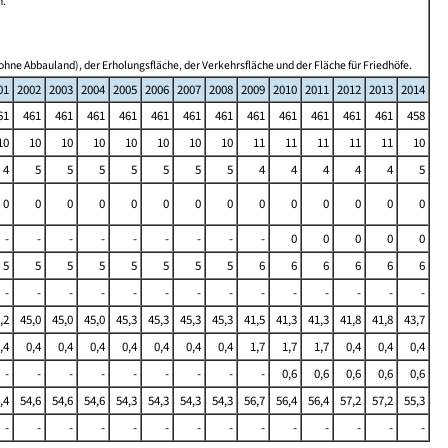
n.
ohne Abbauland), der Erholungsfläche, der Verkehrsfläche und der Fläche für Friedhöfe.
01
2002
2003
2004
2005
2006
2007
2008
2009
2010
2011
2012
2013
2014
61
461
461
461
461
461
461
461
461
461
461
461
461
458
10
10
10
10
10
10
10
10
11
11
11
11
11
10
4
5
5
5
5
5
5
5
4
4
4
4
4
5
0
0
0
0
0
0
0
0
0
0
0
0
0
0
-
-
-
-
-
-
-
-
-
0
0
0
0
0
5
5
5
5
5
5
5
5
6
6
6
6
6
6
-
-
-
-
-
-
-
-
-
-
-
-
-
-
,2
45,0
45,0
45,0
45,3
45,3
45,3
45,3
41,5
41,3
41,3
41,8
41,8
43,7
,4
0,4
0,4
0,4
0,4
0,4
0,4
0,4
1,7
1,7
1,7
0,4
0,4
0,4
-
-
-
-
-
-
-
-
-
0,6
0,6
0,6
0,6
0,6
,4
54,6
54,6
54,6
54,3
54,3
54,3
54,3
56,7
56,4
56,4
57,2
57,2
55,3
-
-
-
-
-
-
-
-
-
-
-
-
-
-