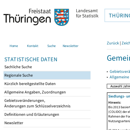
THÜRIN
Zurück
|
Zeic
Home
Kontakt
Suche
Newsletter
Gemein
STATISTISCHE DATEN
Sachliche Suche
▸
Gebietsver
Regionale Suche
▸
Allgemeine
Kürzlich bereitgestellte Daten
Allgemeine Angaben, Zuordnungen
Siedlungs- u
Gebietsveränderungen,
Hinweis:
Änderungen zum Schlüsselverzeichnis
Bis 2013 basie
(COLIDO) der eh
Definitionen und Erläuterungen
Rahmen der Fort
Nutzungsartenän
Newsletter