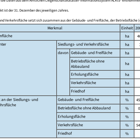
 die Daten aus dem Amtlichen Liegenschaftskataster-Informationssystem ALKIS® entnomme
kt ist der 31. Dezember des jeweiligen Jahres.
und Verkehrsfläche setzt sich zusammen aus der Gebäude- und Freifläche, der Betriebsfläche (
Merkmal
Einheit
20
nfläche
ha
4
nter
Siedlungs- und Verkehrsfläche
ha
davon
Gebäude- und Freifläche
ha
Betriebsfläche ohne
ha
Abbauland
Erholungsfläche
ha
Verkehrsfläche
ha
Friedhof
ha
l an der Siedlungs- und
Gebäude- und Freifläche
%
45
hrsfläche
Betriebsfläche ohne Abbauland
%
0
Erholungsfläche
%
Verkehrsfläche
%
54
Friedhof
%