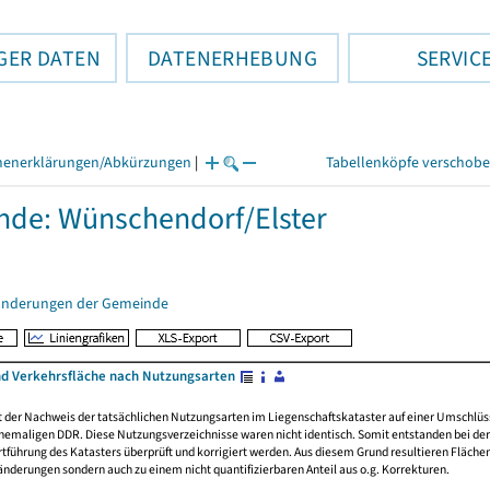
GER DATEN
DATENERHEBUNG
SERVIC
henerklärungen/Abkürzungen
|
Tabellenköpfe verschob
de: Wünschendorf/Elster
änderungen der Gemeinde
nd Verkehrsfläche nach Nutzungsarten
rt der Nachweis der tatsächlichen Nutzungsarten im Liegenschaftskataster auf einer Umsch
emaligen DDR. Diese Nutzungsverzeichnisse waren nicht identisch. Somit entstanden bei der 
führung des Katasters überprüft und korrigiert werden. Aus diesem Grund resultieren Fläche
derungen sondern auch zu einem nicht quantifizierbaren Anteil aus o.g. Korrekturen.