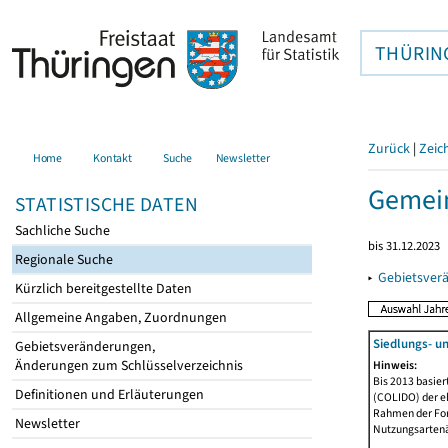
THÜRIN
Zurück
|
Zeic
Home
Kontakt
Suche
Newsletter
Gemein
STATISTISCHE DATEN
Sachliche Suche
bis 31.12.2023
Regionale Suche
▸
Gebietsver
Kürzlich bereitgestellte Daten
Allgemeine Angaben, Zuordnungen
Siedlungs- u
Gebietsveränderungen,
Änderungen zum Schlüsselverzeichnis
Hinweis:
Bis 2013 basie
Definitionen und Erläuterungen
(COLIDO) der eh
Rahmen der Fort
Newsletter
Nutzungsartenän