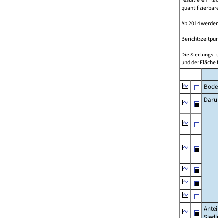
resultieren Fl
quantifizierbar
Ab 2014 werden
Berichtszeitpun
Die Siedlungs- 
und der Fläche 
Bode
Daru
Antei
Siedl