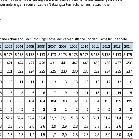
nveränderungen in den einzelnen Nutzungsarten nicht nur aus tatsächlichen
n.
ohne Abbauland), der Erholungsfläche, der Verkehrsfläche und der Fläche für Friedhöfe.
2
2003
2004
2005
2006
2007
2008
2009
2010
2011
2012
2013
2014
3
5 173
5 173
5 173
5 173
5 173
5 173
5 173
5 173
5 173
5 173
5 173
5 179
1
421
424
427
428
431
441
447
449
453
456
457
456
2
221
222
224
225
225
230
230
230
232
234
235
237
0
10
11
11
11
13
13
13
13
13
12
12
6
5
5
5
6
6
7
9
10
11
13
14
14
15
3
183
183
184
184
184
188
192
193
194
195
195
195
2
2
2
2
2
2
2
2
2
2
2
2
2
6
52,4
52,4
52,4
52,4
52,2
52,1
51,5
51,3
51,1
51,4
51,4
52,0
3
2,3
2,6
2,6
2,6
2,9
2,9
2,8
2,8
2,8
2,5
2,6
1,3
2
1,3
1,3
1,4
1,5
1,7
2,0
2,3
2,6
2,8
3,0
3,0
3,4