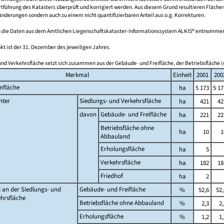
führung des Katasters überprüft und korrigiert werden. Aus diesem Grund resultieren Fläche
derungen sondern auch zu einem nicht quantifizierbaren Anteil aus o.g. Korrekturen.
 die Daten aus dem Amtlichen Liegenschaftskataster-Informationssystem ALKIS® entnomme
kt ist der 31. Dezember des jeweiligen Jahres.
und Verkehrsfläche setzt sich zusammen aus der Gebäude- und Freifläche, der Betriebsfläche (
Merkmal
Einheit
2001
200
nfläche
ha
5 173
5 17
nter
Siedlungs- und Verkehrsfläche
ha
421
42
davon
Gebäude- und Freifläche
ha
221
22
Betriebsfläche ohne
ha
10
1
Abbauland
Erholungsfläche
ha
5
Verkehrsfläche
ha
182
18
Friedhof
ha
2
l an der Siedlungs- und
Gebäude- und Freifläche
%
52,6
52,
hrsfläche
Betriebsfläche ohne Abbauland
%
2,3
2,
Erholungsfläche
%
1,2
1,