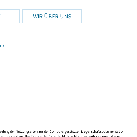
E
WIR ÜBER UNS
en?
lüsselung der Nutzungsarten aus der Computergestützten Liegenschaftsdokumentation
automatischen Überführung der Daten fachlich nicht korrekte Abbildungen, die im