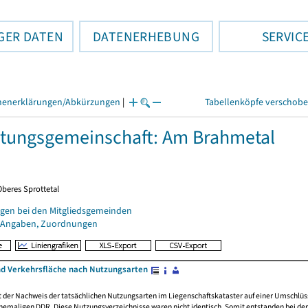
GER DATEN
DATENERHEBUNG
SERVIC
henerklärungen/Abkürzungen
|
Tabellenköpfe verschob
tungsgemeinschaft: Am Brahmetal
Oberes Sprottetal
gen bei den Mitgliedsgemeinden
 Angaben, Zuordnungen
nd Verkehrsfläche nach Nutzungsarten
rt der Nachweis der tatsächlichen Nutzungsarten im Liegenschaftskataster auf einer Umsch
emaligen DDR. Diese Nutzungsverzeichnisse waren nicht identisch. Somit entstanden bei der 