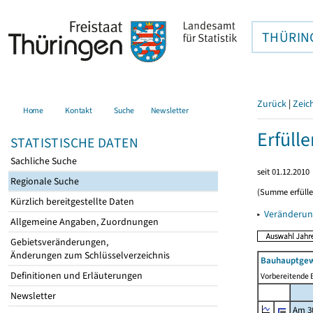
THÜRIN
Zurück
|
Zeic
Home
Kontakt
Suche
Newsletter
Erfüll
STATISTISCHE DATEN
Sachliche Suche
seit 01.12.2010
Regionale Suche
(Summe erfüll
Kürzlich bereitgestellte Daten
▸
Veränderun
Allgemeine Angaben, Zuordnungen
Gebietsveränderungen,
Änderungen zum Schlüsselverzeichnis
Bauhauptgew
Definitionen und Erläuterungen
Vorbereitende B
Newsletter
Am 3