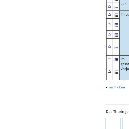
Juni
Im Ju
Im
gesa
Vorj
▴
nach oben
Das Thüringer