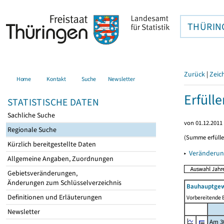
THÜRIN
Zurück
|
Zeic
Home
Kontakt
Suche
Newsletter
Erfüll
STATISTISCHE DATEN
Sachliche Suche
von 01.12.2011 
Regionale Suche
(Summe erfüll
Kürzlich bereitgestellte Daten
▸
Veränderun
Allgemeine Angaben, Zuordnungen
Gebietsveränderungen,
Änderungen zum Schlüsselverzeichnis
Bauhauptgew
Definitionen und Erläuterungen
Vorbereitende B
Newsletter
Am 3