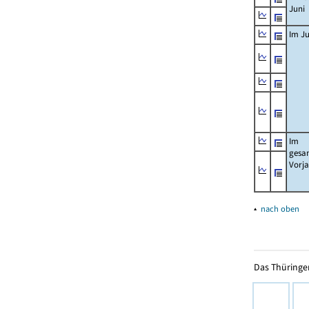
Juni
Im Ju
Im
gesa
Vorj
▴
nach oben
Das Thüringer