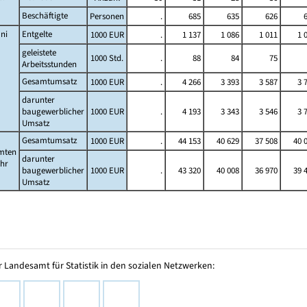
Beschäftigte
Personen
.
685
635
626
ni
Entgelte
1000 EUR
.
1 137
1 086
1 011
1 
geleistete
1000 Std.
.
88
84
75
Arbeitsstunden
Gesamtumsatz
1000 EUR
.
4 266
3 393
3 587
3 
darunter
baugewerblicher
1000 EUR
.
4 193
3 343
3 546
3 
Umsatz
Gesamtumsatz
1000 EUR
.
44 153
40 629
37 508
40 
mten
darunter
ahr
baugewerblicher
1000 EUR
.
43 320
40 008
36 970
39 
Umsatz
 Landesamt für Statistik in den sozialen Netzwerken: