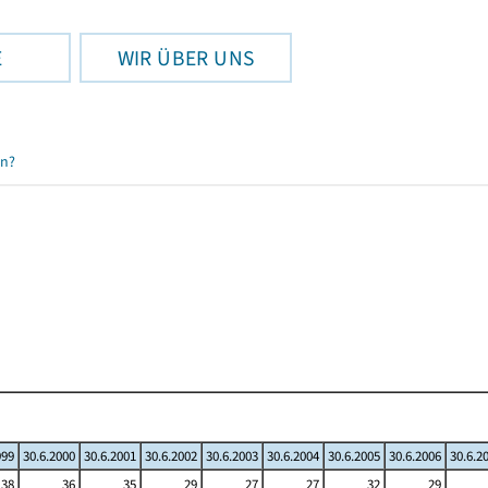
E
WIR ÜBER UNS
en?
999
30.6.2000
30.6.2001
30.6.2002
30.6.2003
30.6.2004
30.6.2005
30.6.2006
30.6.2
38
36
35
29
27
27
32
29