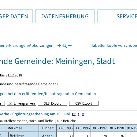
GER DATEN
DATENERHEBUNG
SERVIC
henerklärungen/Abkürzungen
|
Tabellenköpfe verschob
ende Gemeinde: Meiningen, Stadt
bis 31.12.2018
ende und beauftragende Gemeinden)
gen bei den erfüllenden/beauftragenden Gemeinden
erbe - Ergänzungserhebung am 30. Juni
austellenarbeiten, Hoch- und Tiefbau; alle Betriebe
Merkmal
Einheit
30.6.1995
30.6.1996
30.6.1997
30.6.1998
30.6.1
0.
Betriebe
Anzahl
30
31
28
36