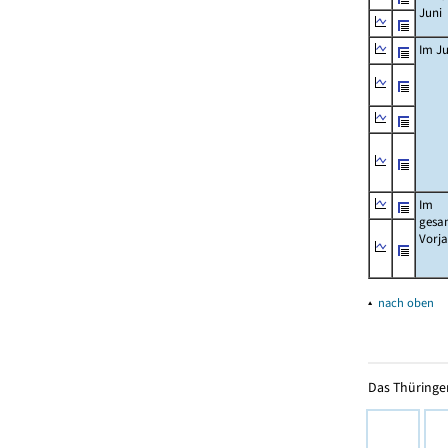
Juni
Im Ju
Im
gesa
Vorj
▴
nach oben
Das Thüringer