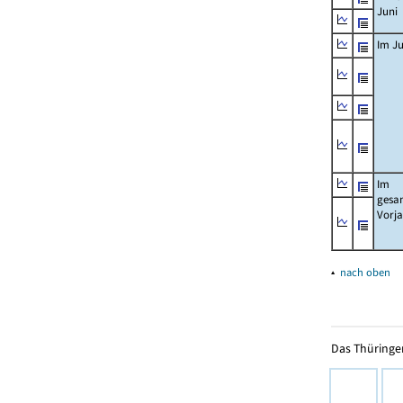
Juni
Im Ju
Im
gesa
Vorj
▴
nach oben
Das Thüringer