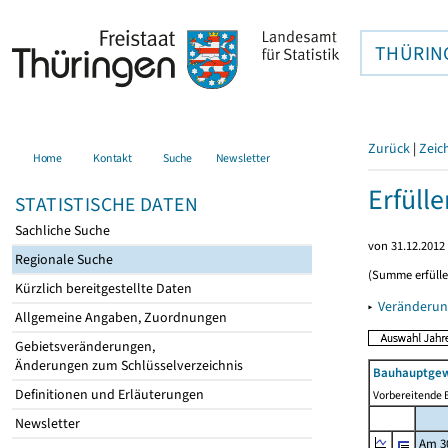
THÜRIN
Zurück
|
Zeic
Home
Kontakt
Suche
Newsletter
Erfüll
STATISTISCHE DATEN
Sachliche Suche
von 31.12.2012 
Regionale Suche
(Summe erfüll
Kürzlich bereitgestellte Daten
▸
Veränderun
Allgemeine Angaben, Zuordnungen
Gebietsveränderungen,
Änderungen zum Schlüsselverzeichnis
Bauhauptgew
Definitionen und Erläuterungen
Vorbereitende B
Newsletter
Am 3