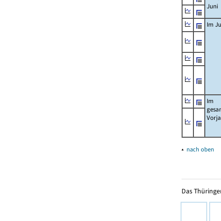
Juni
Im Ju
Im
gesa
Vorj
▴
nach oben
Das Thüringer