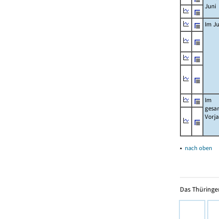
Juni
Im Ju
Im
gesa
Vorj
▴
nach oben
Das Thüringer