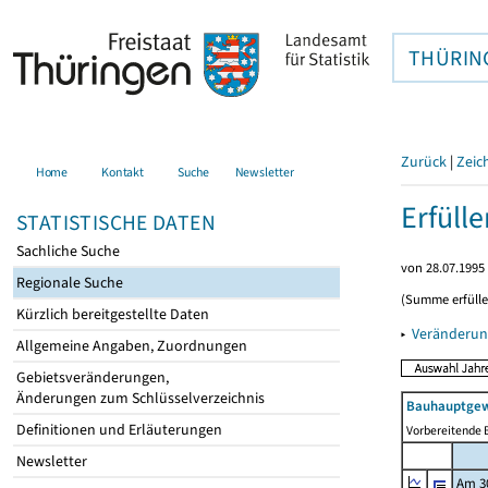
THÜRIN
Zurück
|
Zeic
Home
Kontakt
Suche
Newsletter
Erfüll
STATISTISCHE DATEN
Sachliche Suche
von 28.07.1995 
Regionale Suche
(Summe erfüll
Kürzlich bereitgestellte Daten
▸
Veränderun
Allgemeine Angaben, Zuordnungen
Gebietsveränderungen,
Änderungen zum Schlüsselverzeichnis
Bauhauptgew
Definitionen und Erläuterungen
Vorbereitende B
Newsletter
Am 3