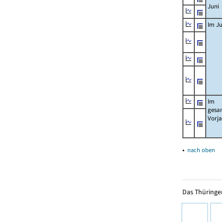
Juni
Im Ju
Im
gesa
Vorj
▴
nach oben
Das Thüringer