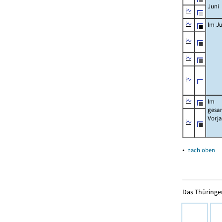
Juni
Im Ju
Im
gesa
Vorj
▴
nach oben
Das Thüringer