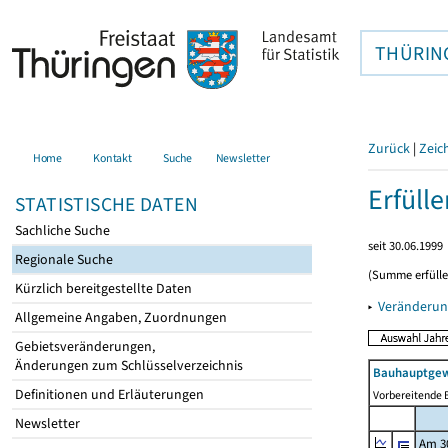
THÜRIN
Zurück
|
Zeic
Home
Kontakt
Suche
Newsletter
Erfüll
STATISTISCHE DATEN
Sachliche Suche
seit 30.06.1999
Regionale Suche
(Summe erfüll
Kürzlich bereitgestellte Daten
▸
Veränderun
Allgemeine Angaben, Zuordnungen
Gebietsveränderungen,
Änderungen zum Schlüsselverzeichnis
Bauhauptgew
Definitionen und Erläuterungen
Vorbereitende B
Newsletter
Am 3