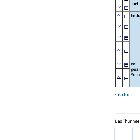
Juni
Im Ju
Im
gesa
Vorj
▴
nach oben
Das Thüringer