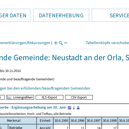
GER DATEN
DATENERHEBUNG
SERVIC
henerklärungen/Abkürzungen
|
Tabellenköpfe verschob
ende Gemeinde: Neustadt an der Orla, S
bis 30.11.2010
ende und beauftragende Gemeinden)
gen bei den erfüllenden/beauftragenden Gemeinden
erbe - Ergänzungserhebung am 30. Juni
austellenarbeiten, Hoch- und Tiefbau; alle Betriebe
Merkmal
Einheit
30.6.1995
30.6.1996
30.6.1997
30.6.1998
30.6.1
0.
Betriebe
Anzahl
7
11
14
17