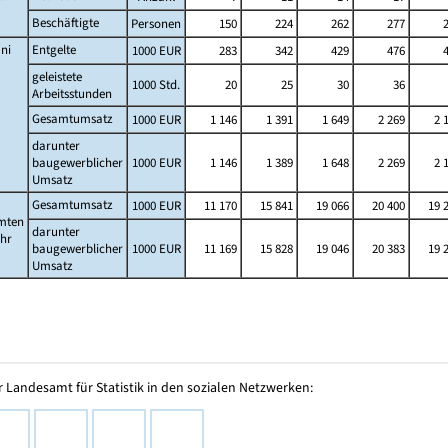
Beschäftigte
Personen
150
224
262
277
ni
Entgelte
1000 EUR
283
342
429
476
geleistete
1000 Std.
20
25
30
36
Arbeitsstunden
Gesamtumsatz
1000 EUR
1 146
1 391
1 649
2 269
2 
darunter
baugewerblicher
1000 EUR
1 146
1 389
1 648
2 269
2 
Umsatz
Gesamtumsatz
1000 EUR
11 170
15 841
19 066
20 400
19 
mten
darunter
ahr
baugewerblicher
1000 EUR
11 169
15 828
19 046
20 383
19 
Umsatz
 Landesamt für Statistik in den sozialen Netzwerken: