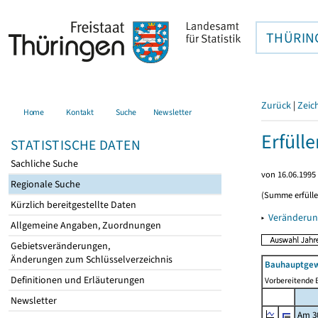
THÜRIN
Zurück
|
Zeic
Home
Kontakt
Suche
Newsletter
Erfüll
STATISTISCHE DATEN
Sachliche Suche
von 16.06.1995 
Regionale Suche
(Summe erfüll
Kürzlich bereitgestellte Daten
▸
Veränderun
Allgemeine Angaben, Zuordnungen
Gebietsveränderungen,
Änderungen zum Schlüsselverzeichnis
Bauhauptgew
Definitionen und Erläuterungen
Vorbereitende B
Newsletter
Am 3