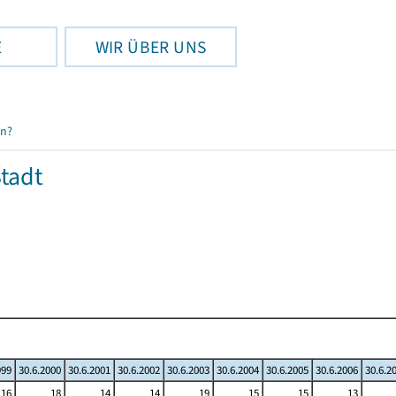
E
WIR ÜBER UNS
en?
tadt
999
30.6.2000
30.6.2001
30.6.2002
30.6.2003
30.6.2004
30.6.2005
30.6.2006
30.6.2
16
18
14
14
19
15
15
13