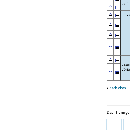
Juni
Im Ju
Im
gesa
Vorj
▴
nach oben
Das Thüringer