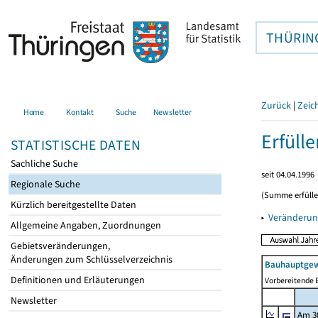
THÜRIN
Zurück
|
Zeic
Home
Kontakt
Suche
Newsletter
Erfüll
STATISTISCHE DATEN
Sachliche Suche
seit 04.04.1996
Regionale Suche
(Summe erfüll
Kürzlich bereitgestellte Daten
▸
Veränderun
Allgemeine Angaben, Zuordnungen
Gebietsveränderungen,
Änderungen zum Schlüsselverzeichnis
Bauhauptgew
Definitionen und Erläuterungen
Vorbereitende B
Newsletter
Am 3