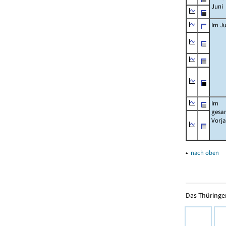
Juni
Im Ju
Im
gesa
Vorj
▴
nach oben
Das Thüringer